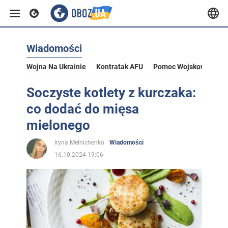
Wiadomości
Wojna Na Ukrainie
Kontratak AFU
Pomoc Wojskowa Dla U
Soczyste kotlety z kurczaka:
co dodać do mięsa
mielonego
Iryna Melnichenko
Wiadomości
16.10.2024 19:06