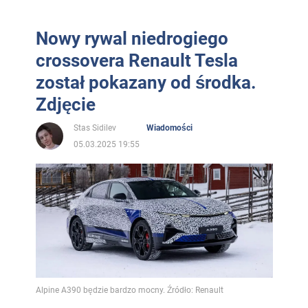
Nowy rywal niedrogiego
crossovera Renault Tesla
został pokazany od środka.
Zdjęcie
Stas Sidilev
Wiadomości
05.03.2025 19:55
Alpine A390 będzie bardzo mocny. Źródło: Renault