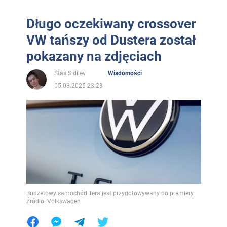
Długo oczekiwany crossover
VW tańszy od Dustera został
pokazany na zdjęciach
Stas Sidilev
Wiadomości
05.03.2025 23:23
Budżetowy samochód Tera jest przygotowywany do premiery.
Źródło: Volkswagen