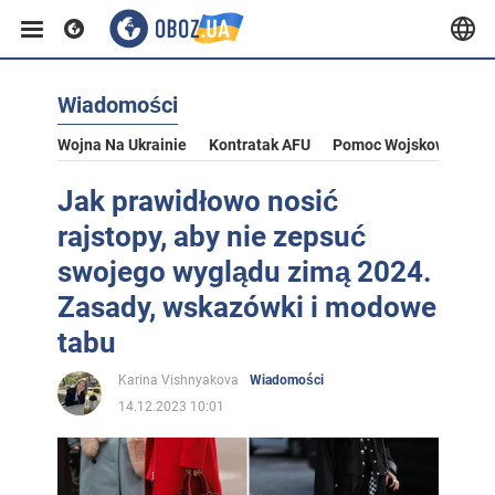
Wiadomości
Wojna Na Ukrainie
Kontratak AFU
Pomoc Wojskowa Dla U
Jak prawidłowo nosić
rajstopy, aby nie zepsuć
swojego wyglądu zimą 2024.
Zasady, wskazówki i modowe
tabu
Karina Vishnyakova
Wiadomości
14.12.2023 10:01