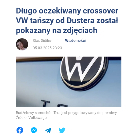
Długo oczekiwany crossover
VW tańszy od Dustera został
pokazany na zdjęciach
Stas Sidilev
Wiadomości
05.03.2025 23:23
Budżetowy samochód Tera jest przygotowywany do premiery.
Źródło: Volkswagen