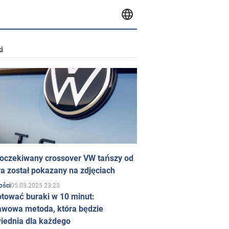
i
 oczekiwany crossover VW tańszy od
a został pokazany na zdjęciach
05.03.2025 23:23
ości
otować buraki w 10 minut:
awowa metoda, która będzie
iednia dla każdego