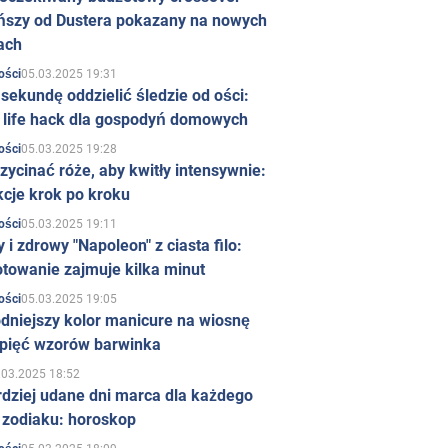
ńszy od Dustera pokazany na nowych
ach
05.03.2025 19:31
ości
sekundę oddzielić śledzie od ości:
y life hack dla gospodyń domowych
05.03.2025 19:28
ości
zycinać róże, aby kwitły intensywnie:
kcje krok po kroku
05.03.2025 19:11
ości
 i zdrowy "Napoleon" z ciasta filo:
towanie zajmuje kilka minut
05.03.2025 19:05
ości
dniejszy kolor manicure na wiosnę
 pięć wzorów barwinka
.03.2025 18:52
rdziej udane dni marca dla każdego
 zodiaku: horoskop