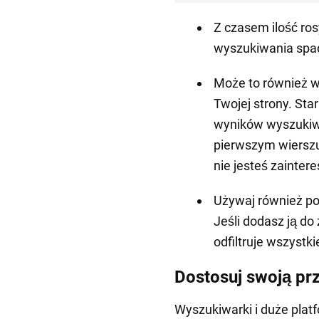
Z czasem ilość ros
wyszukiwania spad
Może to również 
Twojej strony. Star
wyników wyszukiwa
pierwszym wierszu
nie jesteś zainter
Używaj również po
Jeśli dodasz ją do
odfiltruje wszystki
Dostosuj swoją pr
Wyszukiwarki i duże platf