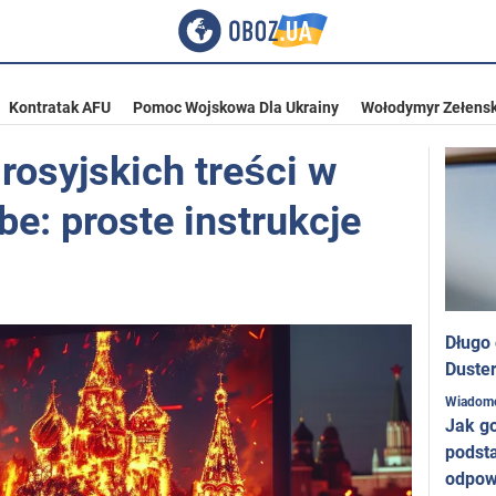
Kontratak AFU
Pomoc Wojskowa Dla Ukrainy
Wołodymyr Zełensk
rosyjskich treści w
e: proste instrukcje
Długo
Duster
Wiadom
Jak g
podst
odpow