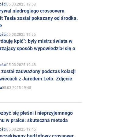
05.03.2025 19:58
ości
rywal niedrogiego crossovera
t Tesla został pokazany od środka.
e
05.03.2025 19:55
ości
róbuję kpić": były mistrz świata w
rzający sposób wypowiedział się o
05.03.2025 19:48
ości
 został zauważony podczas kolacji
wiecach z Jaredem Leto. Zdjęcie
05.03.2025 19:45
a
zbyć się pleśni i nieprzyjemnego
hu w pralce: skuteczna metoda
05.03.2025 19:45
ości
 oczekiwany budżetowy crossover