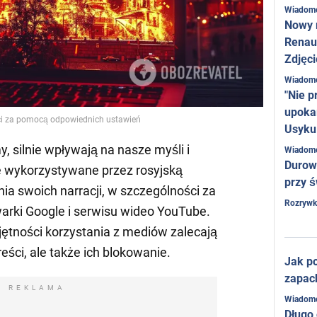
Wiadom
Nowy 
Renaul
Zdjęci
Wiadom
"Nie p
upoka
ści za pomocą odpowiednich ustawień
Usyku
, silnie wpływają na nasze myśli i
Wiadom
Durow
ie wykorzystywane przez rosyjską
przy ś
a swoich narracji, w szczególności za
Rozrywk
rki Google i serwisu wideo YouTube.
jętności korzystania z mediów zalecają
treści, ale także ich blokowanie.
Jak po
zapac
REKLAMA
Wiadom
Długo