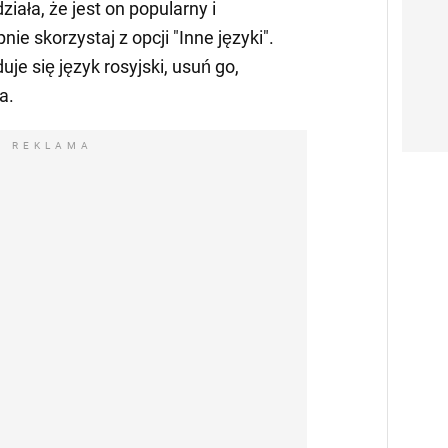
iała, że jest on popularny i
ie skorzystaj z opcji "Inne języki".
duje się język rosyjski, usuń go,
a.
REKLAMA