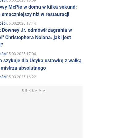
05.03.2025 18:09
ości
owy McPie w domu w kilka sekund:
 smaczniejszy niż w restauracji
05.03.2025 17:14
ości
t Downey Jr. odmówił zagrania w
i" Christophera Nolana: jaki jest
d?
05.03.2025 17:04
ości
a szykuje dla Usyka ustawkę z walką
ł mistrza absolutnego
05.03.2025 16:22
ości
REKLAMA