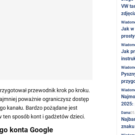
VW ta
zdjęci
Wiadom
Jak w 
prost
Wiadom
Jak pr
instru
Wiadom
Pyszny
przygo
rzygotował przewodnik krok po kroku.
Wiadom
Najmo
najmniej poważnie ograniczysz dostęp
2025:
ego kanału. Bardzo pożądane jest
05
Dama
 ten sposób kont i gadżetów dzieci.
Najba
znaku
go konta Google