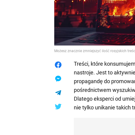
Możesz znacznie zmniejszyć ilość rosyjskich tre
Treści, które konsumujemy
nastroje. Jest to aktywn
propagandę do promowani
pośrednictwem wyszukiwa
Dlatego eksperci od umie
nie tylko unikanie takich 