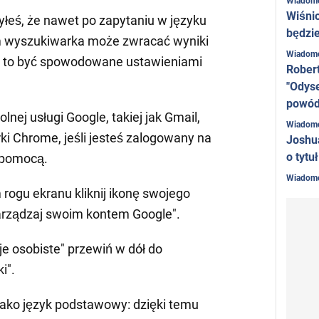
Wiadom
Wiśni
eś, że nawet po zapytaniu w języku
będzie
im wyszukiwarka może zwracać wyniki
Wiadom
e to być spowodowane ustawieniami
Rober
"Odyse
powó
lnej usługi Google, takiej jak Gmail,
Wiadom
rki Chrome, jeśli jesteś zalogowany na
Joshu
o tytu
j pomocą.
Wiadom
ogu ekranu kliknij ikonę swojego
Zarządzaj swoim kontem Google".
je osobiste" przewiń w dół do
i".
jako język podstawowy: dzięki temu