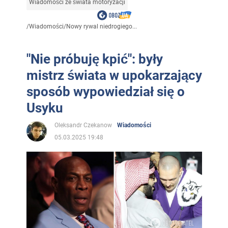
Wiadomości ze świata motoryzacji
/
Wiadomości
/
Nowy rywal niedrogiego...
"Nie próbuję kpić": były
mistrz świata w upokarzający
sposób wypowiedział się o
Usyku
Oleksandr Czekanow
Wiadomości
05.03.2025 19:48