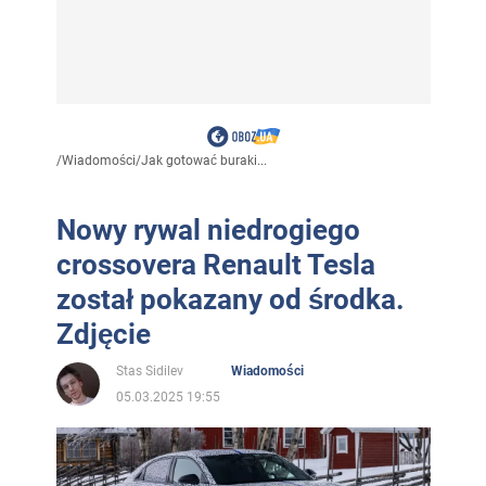
/
Wiadomości
/
Jak gotować buraki...
Nowy rywal niedrogiego
crossovera Renault Tesla
został pokazany od środka.
Zdjęcie
Stas Sidilev
Wiadomości
05.03.2025 19:55