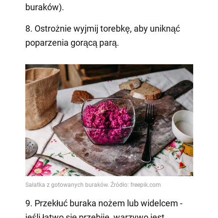
buraków).
8. Ostrożnie wyjmij torebkę, aby uniknąć
poparzenia gorącą parą.
9. Przekłuć buraka nożem lub widelcem -
jeśli łatwo się przebije, warzywo jest