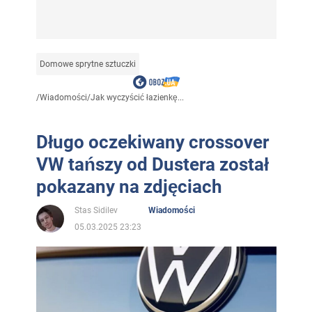
Domowe sprytne sztuczki
/
Wiadomości
/
Jak wyczyścić łazienkę...
Długo oczekiwany crossover
VW tańszy od Dustera został
pokazany na zdjęciach
Stas Sidilev
Wiadomości
05.03.2025 23:23