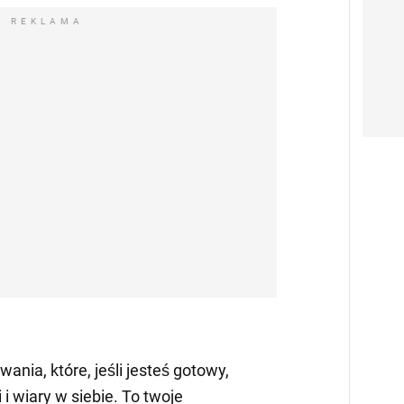
REKLAMA
wania, które, jeśli jesteś gotowy,
 i wiary w siebie. To twoje