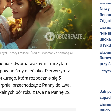
Wiadom
Nowy 
Renaul
Zdjęci
Wiadom
"Nie p
upoka
Usyku
Wiadom
w życiu, pracy i miłości. Źródło: Stworzony z pomocą AI
Durow
ienia z dwoma ważnymi tranzytami
przy ś
e powinniśmy mieć oko. Pierwszym z
Rozrywk
erkurego, która rozpocznie się 5
ierpnia, przechodząc z Panny do Lwa.
Jak po
kalnych pór roku z Lwa na Pannę 22
zapac
Wiadom
Długo