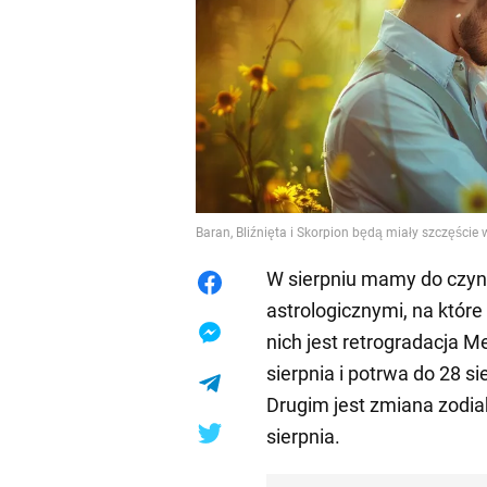
Baran, Bliźnięta i Skorpion będą miały szczęście 
W sierpniu mamy do czyn
astrologicznymi, na któr
nich jest retrogradacja M
sierpnia i potrwa do 28 s
Drugim jest zmiana zodia
sierpnia.