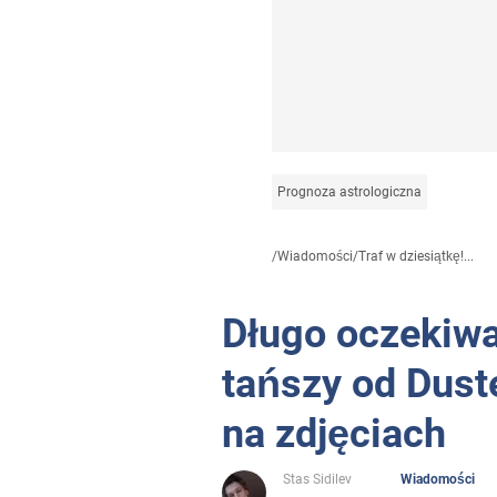
Prognoza astrologiczna
/
Wiadomości
/
Traf w dziesiątkę!...
Długo oczekiw
tańszy od Dust
na zdjęciach
Stas Sidilev
Wiadomości