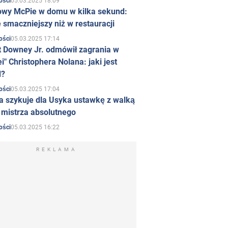
05.03.2025 18:09
ości
owy McPie w domu w kilka sekund:
 smaczniejszy niż w restauracji
05.03.2025 17:14
ości
t Downey Jr. odmówił zagrania w
i" Christophera Nolana: jaki jest
d?
05.03.2025 17:04
ości
a szykuje dla Usyka ustawkę z walką
ł mistrza absolutnego
05.03.2025 16:22
ości
REKLAMA