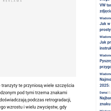
REKLAMA
VW ta
zdjęci
Wiadom
Jak w 
prost
Wiadom
Jak pr
instru
Wiadom
Pyszny
przygo
Wiadom
Najmo
e tranzyty te przyniosą wiele szczęścia
2025:
odzonym pod tymi trzema znakami
05
Dama
Najba
 doświadczają podczas retrogradacji,
znaku
o wzrostu i wielu zwycięstw, gdy