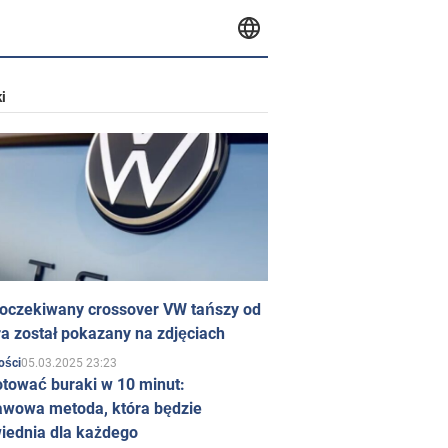
i
 oczekiwany crossover VW tańszy od
a został pokazany na zdjęciach
05.03.2025 23:23
ości
otować buraki w 10 minut:
awowa metoda, która będzie
iednia dla każdego