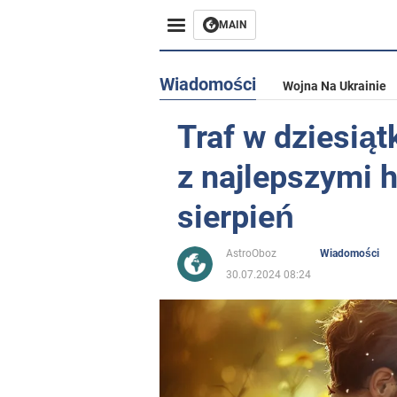
MAIN
Wiadomości
Wojna Na Ukrainie
Traf w dziesiąt
z najlepszymi 
sierpień
AstroOboz
Wiadomości
30.07.2024 08:24