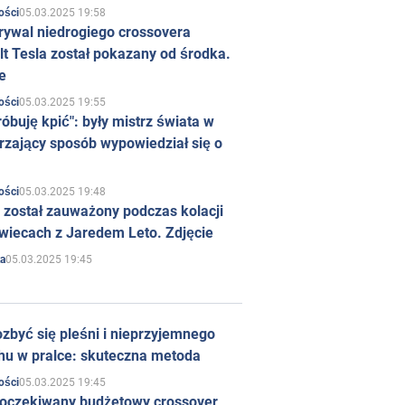
05.03.2025 19:58
ości
rywal niedrogiego crossovera
t Tesla został pokazany od środka.
e
05.03.2025 19:55
ości
róbuję kpić": były mistrz świata w
rzający sposób wypowiedział się o
05.03.2025 19:48
ości
 został zauważony podczas kolacji
wiecach z Jaredem Leto. Zdjęcie
05.03.2025 19:45
a
zbyć się pleśni i nieprzyjemnego
hu w pralce: skuteczna metoda
05.03.2025 19:45
ości
 oczekiwany budżetowy crossover