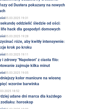
ńszy od Dustera pokazany na nowych
ach
05.03.2025 19:31
ości
sekundę oddzielić śledzie od ości:
y life hack dla gospodyń domowych
05.03.2025 19:28
ości
zycinać róże, aby kwitły intensywnie:
kcje krok po kroku
05.03.2025 19:11
ości
 i zdrowy "Napoleon" z ciasta filo:
towanie zajmuje kilka minut
05.03.2025 19:05
ości
dniejszy kolor manicure na wiosnę
 pięć wzorów barwinka
.03.2025 18:52
rdziej udane dni marca dla każdego
 zodiaku: horoskop