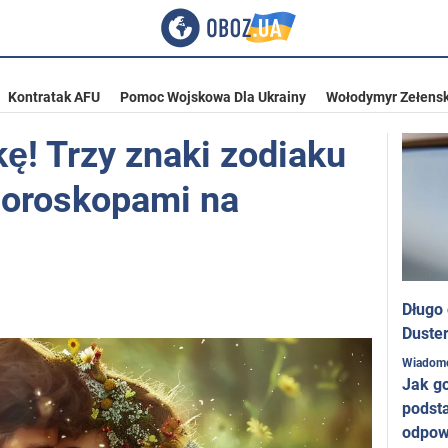
Kontratak AFU
Pomoc Wojskowa Dla Ukrainy
Wołodymyr Zełensk
kę! Trzy znaki zodiaku
horoskopami na
Długo
Duster
Wiadom
Jak g
podst
odpow