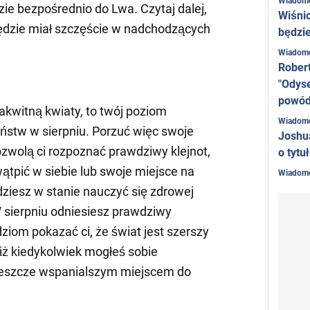
Wiadom
ie bezpośrednio do Lwa. Czytaj dalej,
Wiśni
będzie miał szczęście w nadchodzących
będzie
Wiadom
Rober
"Odyse
powó
akwitną kwiaty, to twój poziom
Wiadom
ństw w sierpniu. Porzuć więc swoje
Joshu
ozwolą ci rozpoznać prawdziwy klejnot,
o tytu
wątpić w siebie lub swoje miejsce na
Wiadom
ziesz w stanie nauczyć się zdrowej
W sierpniu odniesiesz prawdziwy
dziom pokazać ci, że świat jest szerszy
niż kiedykolwiek mogłeś sobie
 jeszcze wspanialszym miejscem do