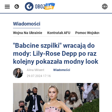
Wiadomości
Wojna Na Ukrainie
Kontratak AFU
Pomoc Wojskowa Dla U
"Babcine szpilki" wracają do
mody: Lily-Rose Depp po raz
kolejny pokazała modny look
Alina Milsent
Wiadomości
29.07.2024 17:16