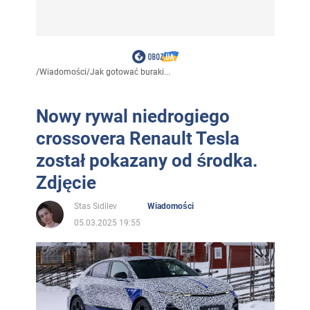
/
Wiadomości
/
Jak gotować buraki...
Nowy rywal niedrogiego
crossovera Renault Tesla
został pokazany od środka.
Zdjęcie
Stas Sidilev
Wiadomości
05.03.2025 19:55