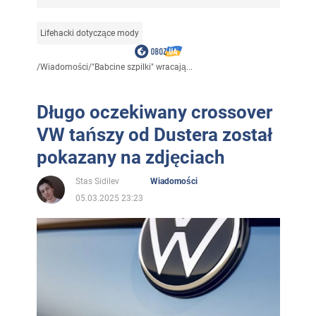
Lifehacki dotyczące mody
/
Wiadomości
/
"Babcine szpilki" wracają...
Długo oczekiwany crossover
VW tańszy od Dustera został
pokazany na zdjęciach
Stas Sidilev
Wiadomości
05.03.2025 23:23