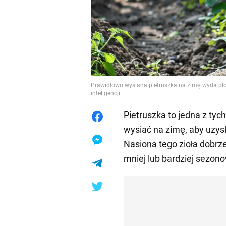
Prawidłowo wysiana pietruszka na zimę wyda plon
inteligencji
Pietruszka to jedna z tyc
wysiać na zimę, aby uzys
Nasiona tego zioła dobrze
mniej lub bardziej sezon