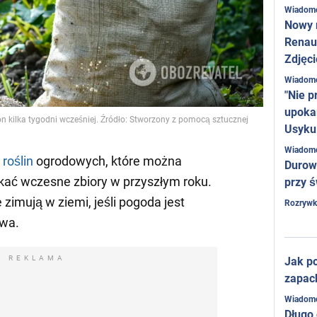
Wiadom
Nowy 
Renaul
Zdjęci
Wiadom
"Nie p
upoka
 kilka tygodni wcześniej. Źródło: Stworzony z pomocą sztucznej
Usyku
Wiadom
h
roślin
ogrodowych, które można
Durow
kać wczesne zbiory w przyszłym roku.
przy ś
 zimują w ziemi, jeśli pogoda jest
Rozrywk
owa.
REKLAMA
Jak po
zapac
Wiadom
Długo