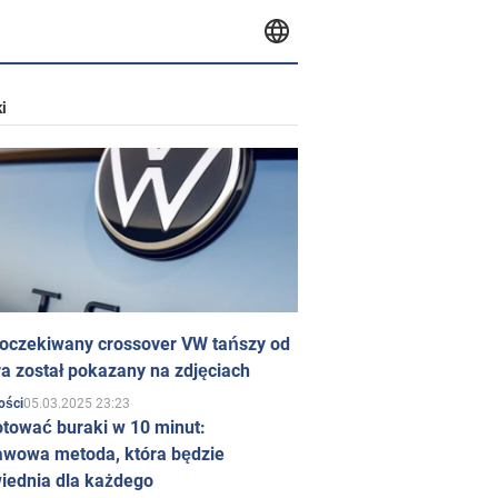
i
 oczekiwany crossover VW tańszy od
a został pokazany na zdjęciach
05.03.2025 23:23
ości
otować buraki w 10 minut:
awowa metoda, która będzie
iednia dla każdego