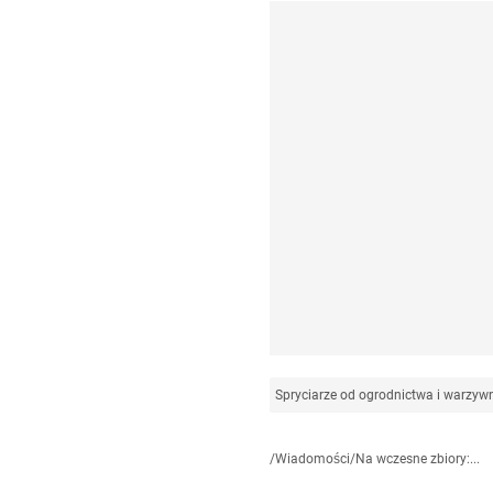
Spryciarze od ogrodnictwa i warzyw
/
Wiadomości
/
Na wczesne zbiory:...