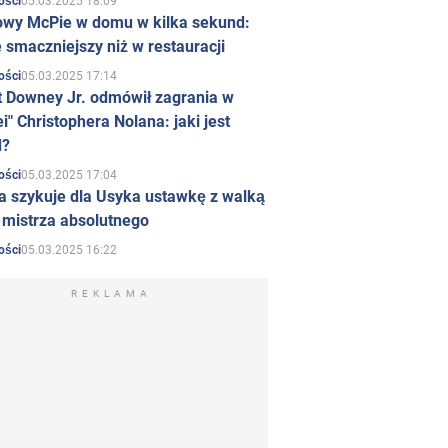
05.03.2025 18:09
ości
owy McPie w domu w kilka sekund:
 smaczniejszy niż w restauracji
05.03.2025 17:14
ości
t Downey Jr. odmówił zagrania w
i" Christophera Nolana: jaki jest
d?
05.03.2025 17:04
ości
a szykuje dla Usyka ustawkę z walką
ł mistrza absolutnego
05.03.2025 16:22
ości
REKLAMA