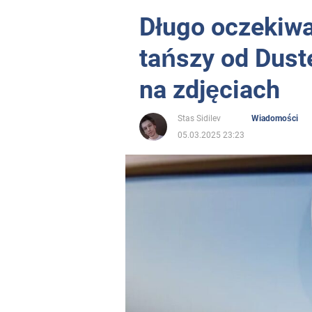
Długo oczekiw
tańszy od Dust
na zdjęciach
Stas Sidilev
Wiadomości
05.03.2025 23:23