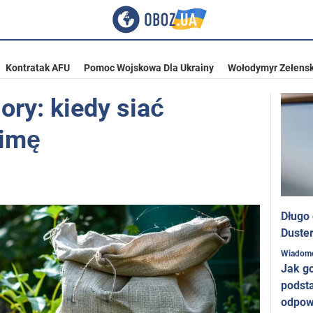
Kontratak AFU
Pomoc Wojskowa Dla Ukrainy
Wołodymyr Zełensk
ory: kiedy siać
zimę
Długo
Duster
Wiadom
Jak g
podst
odpow