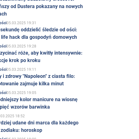
ńszy od Dustera pokazany na nowych
ach
05.03.2025 19:31
ości
sekundę oddzielić śledzie od ości:
y life hack dla gospodyń domowych
05.03.2025 19:28
ości
zycinać róże, aby kwitły intensywnie:
kcje krok po kroku
05.03.2025 19:11
ości
 i zdrowy "Napoleon" z ciasta filo:
towanie zajmuje kilka minut
05.03.2025 19:05
ości
dniejszy kolor manicure na wiosnę
 pięć wzorów barwinka
.03.2025 18:52
rdziej udane dni marca dla każdego
 zodiaku: horoskop