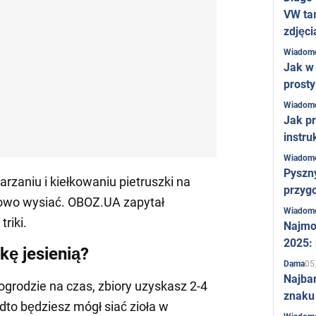
VW ta
zdjęci
Wiadom
Jak w 
prost
Wiadom
Jak pr
instru
Wiadom
Pyszny
rzaniu i kiełkowaniu pietruszki na
przygo
łowo wysiać. OBOZ.UA zapytał
Wiadom
riki.
Najmo
2025:
kę jesienią?
05
Dama
Najba
 ogrodzie na czas, zbiory uzyskasz 2-4
znaku
dto będziesz mógł siać zioła w