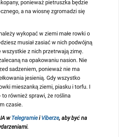
akopany, ponieważ pietruszka będzie
cznego, a na wiosnę zgromadzi się
 należy wykopać w ziemi małe rowki o
ędziesz musiał zasiać w nich podwójną
e wszystkie z nich przetrwają zimę.
zalecaną na opakowaniu nasion. Nie
zed sadzeniem, ponieważ nie ma
iełkowania jesienią. Gdy wszystko
wki mieszanką ziemi, piasku i torfu. I
- to również sprawi, że roślina
m czasie.
.UA w
Telegramie
i
Viberze
, aby być na
ydarzeniami.