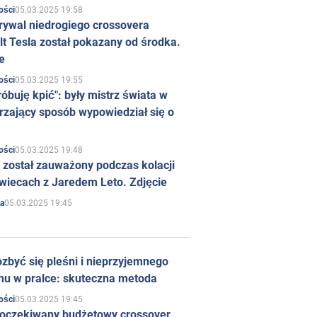
05.03.2025 19:58
ości
rywal niedrogiego crossovera
t Tesla został pokazany od środka.
e
05.03.2025 19:55
ości
róbuję kpić": były mistrz świata w
rzający sposób wypowiedział się o
05.03.2025 19:48
ości
 został zauważony podczas kolacji
wiecach z Jaredem Leto. Zdjęcie
05.03.2025 19:45
a
zbyć się pleśni i nieprzyjemnego
hu w pralce: skuteczna metoda
05.03.2025 19:45
ości
 oczekiwany budżetowy crossover