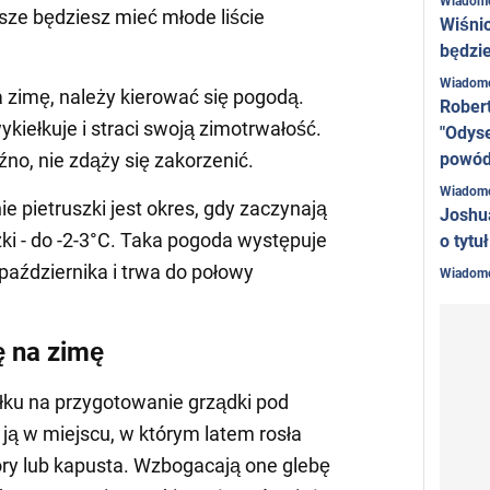
Wiadom
ze będziesz mieć młode liście
Wiśni
będzie
Wiadom
 zimę, należy kierować się pogodą.
Rober
wykiełkuje i straci swoją zimotrwałość.
"Odyse
powó
źno, nie zdąży się zakorzenić.
Wiadom
e pietruszki jest okres, gdy zaczynają
Joshu
ki - do -2-3°C. Taka pogoda występuje
o tytu
października i trwa do połowy
Wiadom
ę na zimę
łku na przygotowanie grządki pod
 ją w miejscu, w którym latem rosła
ory lub kapusta. Wzbogacają one glebę