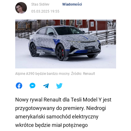
Stas Sidilev
Wiadomości
05.03.2025 19:55
Alpine A390 będzie bardzo mocny. Źródło: Renault
Nowy rywal Renault dla Tesli Model Y jest
przygotowywany do premiery. Niedrogi
amerykański samochód elektryczny
wkrótce będzie miał potężnego