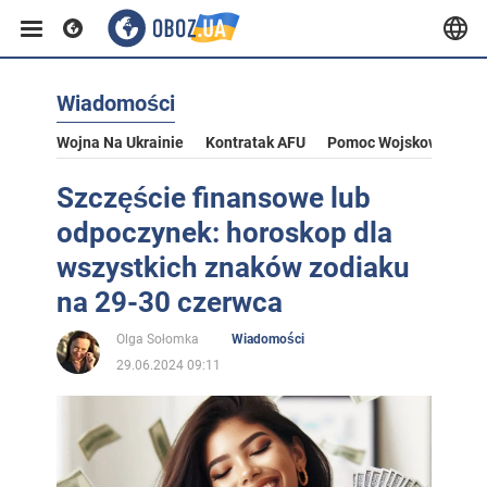
Wiadomości
Wojna Na Ukrainie
Kontratak AFU
Pomoc Wojskowa Dla U
Szczęście finansowe lub
odpoczynek: horoskop dla
wszystkich znaków zodiaku
na 29-30 czerwca
Olga Sołomka
Wiadomości
29.06.2024 09:11