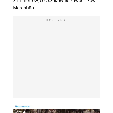
z 11 metrów, co zszokowało zawodników
Maranhão.
REKLAMA