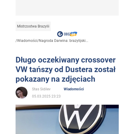
Mistrzostwa Brazylii
/
Wiadomości
/
Nagroda Darwina: brazylijski...
Długo oczekiwany crossover
VW tańszy od Dustera został
pokazany na zdjęciach
Stas Sidilev
Wiadomości
05.03.2025 23:23