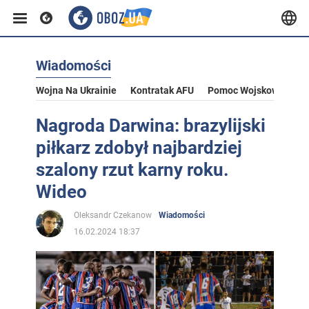
Wiadomości
Wojna Na Ukrainie
Kontratak AFU
Pomoc Wojskowa Dla U
Nagroda Darwina: brazylijski
piłkarz zdobył najbardziej
szalony rzut karny roku.
Wideo
Oleksandr Czekanow
Wiadomości
16.02.2024 18:37