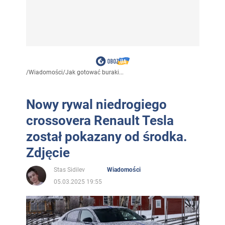
/
Wiadomości
/
Jak gotować buraki...
Nowy rywal niedrogiego
crossovera Renault Tesla
został pokazany od środka.
Zdjęcie
Stas Sidilev
Wiadomości
05.03.2025 19:55