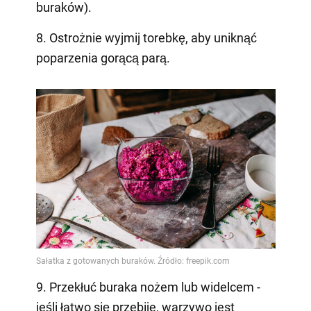
buraków).
8. Ostrożnie wyjmij torebkę, aby uniknąć
poparzenia gorącą parą.
9. Przekłuć buraka nożem lub widelcem -
jeśli łatwo się przebije, warzywo jest