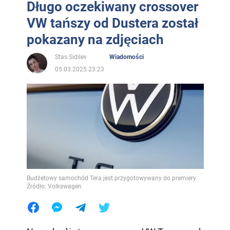
Długo oczekiwany crossover
VW tańszy od Dustera został
pokazany na zdjęciach
Stas Sidilev
Wiadomości
05.03.2025 23:23
Budżetowy samochód Tera jest przygotowywany do premiery.
Źródło: Volkswagen