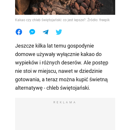
Kakao czy chleb świętojański: co jest lepsze?. Źródło: freepik
Jeszcze kilka lat temu gospodynie
domowe używały wyłącznie kakao do
wypieków i różnych deserów. Ale postęp
nie stoi w miejscu, nawet w dziedzinie
gotowania, a teraz można kupić świetną
alternatywę - chleb świętojański.
REKLAMA