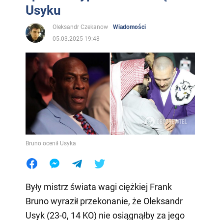
Usyku
Oleksandr Czekanow
Wiadomości
05.03.2025 19:48
Bruno ocenił Usyka
Były mistrz świata wagi ciężkiej Frank
Bruno wyraził przekonanie, że Oleksandr
Usyk (23-0, 14 KO) nie osiągnąłby za jego