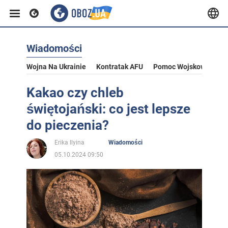
Wiadomości
Wojna Na Ukrainie
Kontratak AFU
Pomoc Wojskowa Dla U
Kakao czy chleb
świętojański: co jest lepsze
do pieczenia?
Erika Ilyina
Wiadomości
05.10.2024 09:50