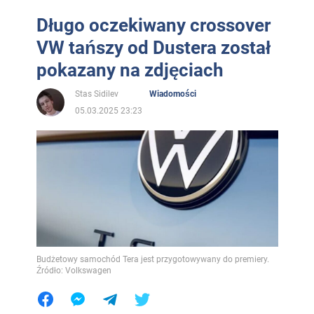
Długo oczekiwany crossover
VW tańszy od Dustera został
pokazany na zdjęciach
Stas Sidilev
Wiadomości
05.03.2025 23:23
Budżetowy samochód Tera jest przygotowywany do premiery.
Źródło: Volkswagen