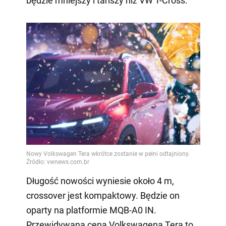
będzie mniejszy i tańszy niż VW T-Cross.
Długość nowości wyniesie około 4 m,
crossover jest kompaktowy. Będzie on
oparty na platformie MQB-A0 IN.
Przewidywana cena Volkswagena Tera to