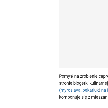
Pomysł na zrobienie capr
stronie blogerki kulinarn
(myroslava_pekariuk
)
na 
komponuje się z mieszan