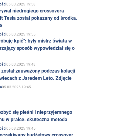
05.03.2025 19:58
ości
rywal niedrogiego crossovera
t Tesla został pokazany od środka.
e
05.03.2025 19:55
ości
róbuję kpić": były mistrz świata w
rzający sposób wypowiedział się o
05.03.2025 19:48
ości
 został zauważony podczas kolacji
wiecach z Jaredem Leto. Zdjęcie
05.03.2025 19:45
a
zbyć się pleśni i nieprzyjemnego
hu w pralce: skuteczna metoda
05.03.2025 19:45
ości
 oczekiwany budżetowy crossover