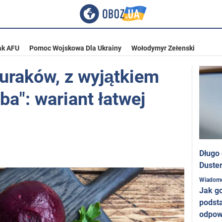
ak AFU
Pomoc Wojskowa Dla Ukrainy
Wołodymyr Zełenski
uraków, z wyjątkiem
ba": wariant łatwej
Długo
Duster
Wiadom
Jak g
podst
odpow