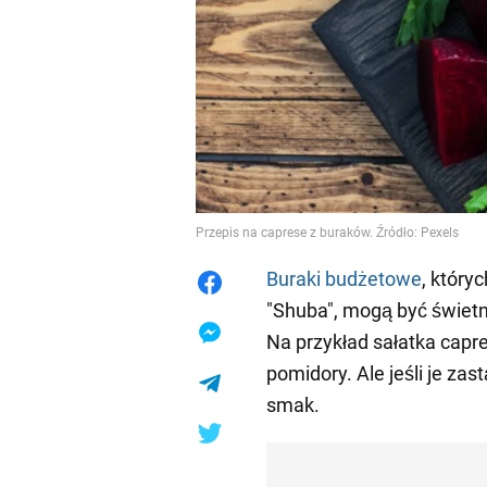
Przepis na caprese z buraków. Źródło: Pexels
Buraki budżetowe
, który
"Shuba", mogą być świetn
Na przykład sałatka capr
pomidory. Ale jeśli je za
smak.