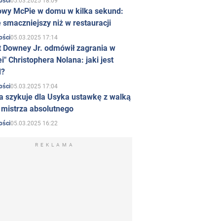
05.03.2025 18:09
ości
owy McPie w domu w kilka sekund:
 smaczniejszy niż w restauracji
05.03.2025 17:14
ości
t Downey Jr. odmówił zagrania w
i" Christophera Nolana: jaki jest
d?
05.03.2025 17:04
ości
a szykuje dla Usyka ustawkę z walką
ł mistrza absolutnego
05.03.2025 16:22
ości
REKLAMA