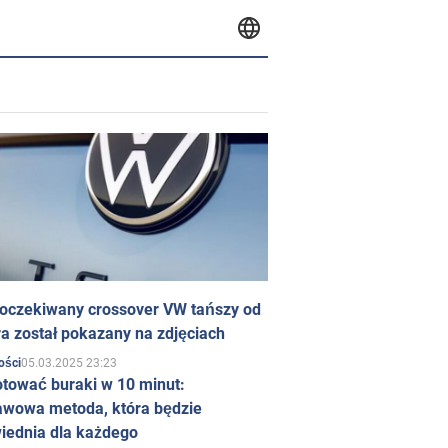
 oczekiwany crossover VW tańszy od
a został pokazany na zdjęciach
05.03.2025 23:23
ości
otować buraki w 10 minut:
awowa metoda, która będzie
iednia dla każdego