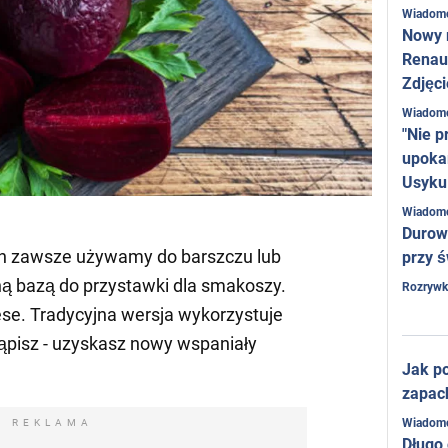
Wiadom
Nowy 
Renaul
Zdjęci
Wiadom
"Nie p
upoka
Usyku
Wiadom
Durow
ch zawsze używamy do barszczu lub
przy ś
ą bazą do przystawki dla smakoszy.
Rozrywk
ese. Tradycyjna wersja wykorzystuje
stąpisz - uzyskasz nowy wspaniały
Jak po
zapac
Wiadom
REKLAMA
Długo