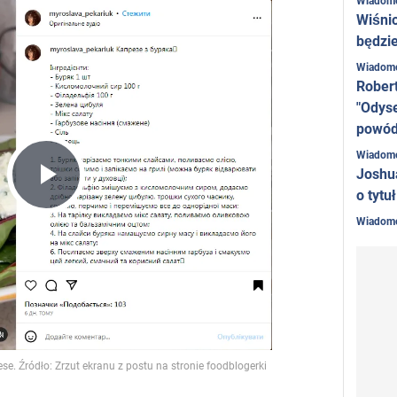
Wiadom
Wiśni
będzie
Wiadom
Rober
"Odyse
powó
Wiadom
Joshu
o tytu
Play
Wiadom
Video