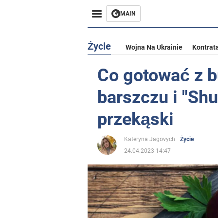
MAIN
Życie
Wojna Na Ukrainie
Kontrat
Co gotować z b
barszczu i "Shu
przekąski
Kateryna Jagovych
Życie
24.04.2023 14:47