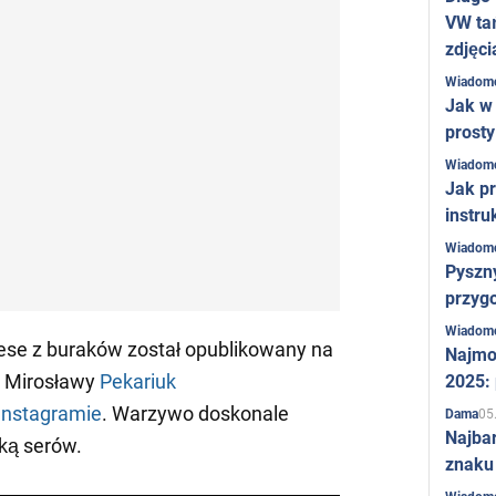
VW ta
zdjęci
Wiadom
Jak w 
prost
Wiadom
Jak pr
instru
Wiadom
Pyszny
przygo
Wiadom
ese z buraków został opublikowany na
Najmo
ej Mirosławy
Pekariuk
2025:
Instagramie
. Warzywo doskonale
05
Dama
Najba
ką serów.
znaku