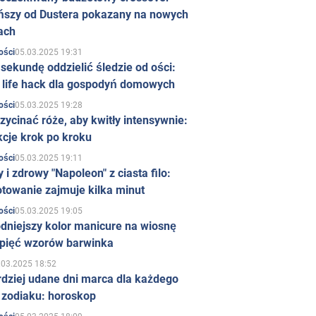
ńszy od Dustera pokazany na nowych
ach
05.03.2025 19:31
ości
sekundę oddzielić śledzie od ości:
y life hack dla gospodyń domowych
05.03.2025 19:28
ości
zycinać róże, aby kwitły intensywnie:
kcje krok po kroku
05.03.2025 19:11
ości
 i zdrowy "Napoleon" z ciasta filo:
towanie zajmuje kilka minut
05.03.2025 19:05
ości
dniejszy kolor manicure na wiosnę
 pięć wzorów barwinka
.03.2025 18:52
rdziej udane dni marca dla każdego
 zodiaku: horoskop