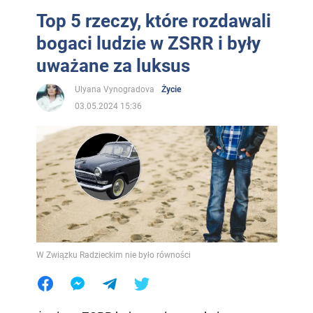
Top 5 rzeczy, które rozdawali
bogaci ludzie w ZSRR i były
uważane za luksus
Ulyana Vynogradova
Życie
03.05.2024 15:36
W Związku Radzieckim nie było równości