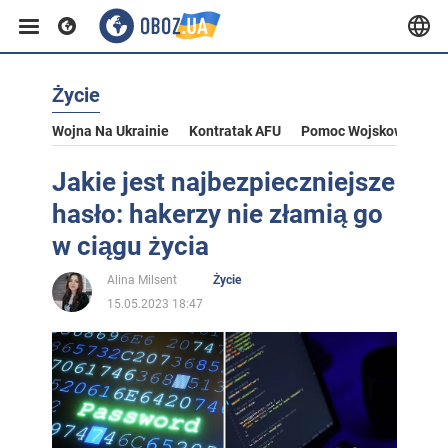
Życie
Wojna Na Ukrainie
Kontratak AFU
Pomoc Wojskowa Dla U
Jakie jest najbezpieczniejsze
hasło: hakerzy nie złamią go
w ciągu życia
Alina Milsent
Życie
15.05.2023 18:47