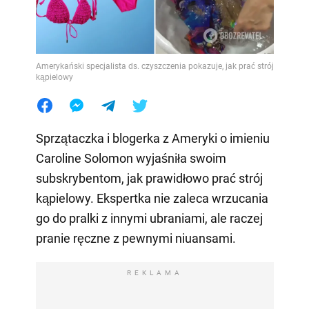
Amerykański specjalista ds. czyszczenia pokazuje, jak prać strój
kąpielowy
Sprzątaczka i blogerka z Ameryki o imieniu
Caroline Solomon wyjaśniła swoim
subskrybentom, jak prawidłowo prać strój
kąpielowy. Ekspertka nie zaleca wrzucania
go do pralki z innymi ubraniami, ale raczej
pranie ręczne z pewnymi niuansami.
REKLAMA