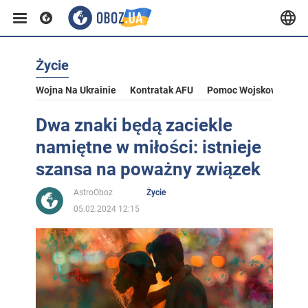
Życie
Wojna Na Ukrainie
Kontratak AFU
Pomoc Wojskowa Dla U
Dwa znaki będą zaciekle
namiętne w miłości: istnieje
szansa na poważny związek
AstroOboz
Życie
05.02.2024 12:15