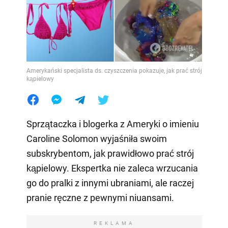
Amerykański specjalista ds. czyszczenia pokazuje, jak prać strój
kąpielowy
Sprzątaczka i blogerka z Ameryki o imieniu
Caroline Solomon wyjaśniła swoim
subskrybentom, jak prawidłowo prać strój
kąpielowy. Ekspertka nie zaleca wrzucania
go do pralki z innymi ubraniami, ale raczej
pranie ręczne z pewnymi niuansami.
REKLAMA