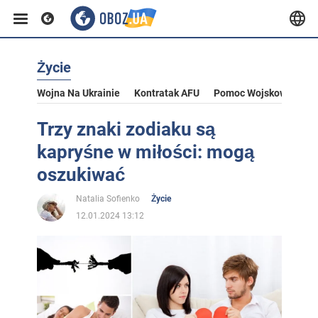
Życie
Wojna Na Ukrainie
Kontratak AFU
Pomoc Wojskowa Dla U
Trzy znaki zodiaku są
kapryśne w miłości: mogą
oszukiwać
Natalia Sofienko
Życie
12.01.2024 13:12