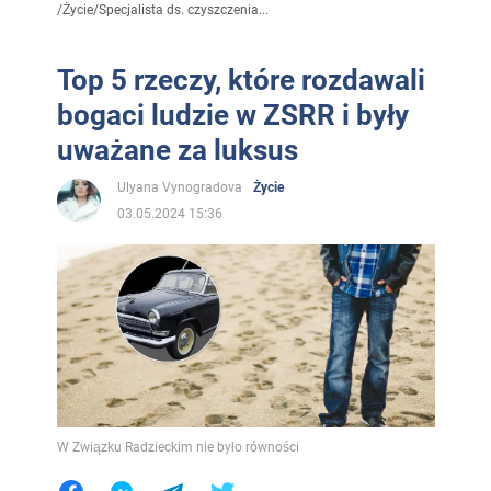
/
Życie
/
Specjalista ds. czyszczenia...
Top 5 rzeczy, które rozdawali
bogaci ludzie w ZSRR i były
uważane za luksus
Ulyana Vynogradova
Życie
03.05.2024 15:36
W Związku Radzieckim nie było równości