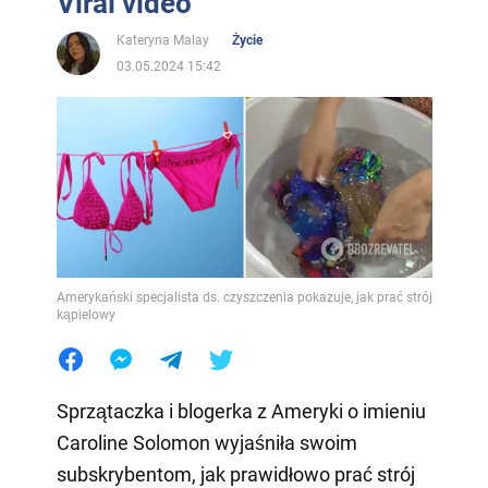
Viral video
Kateryna Malay
Życie
03.05.2024 15:42
Amerykański specjalista ds. czyszczenia pokazuje, jak prać strój
kąpielowy
Sprzątaczka i blogerka z Ameryki o imieniu
Caroline Solomon wyjaśniła swoim
subskrybentom, jak prawidłowo prać strój