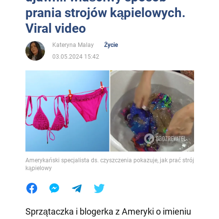
prania strojów kąpielowych.
Viral video
Kateryna Malay
Życie
03.05.2024 15:42
Amerykański specjalista ds. czyszczenia pokazuje, jak prać strój
kąpielowy
Sprzątaczka i blogerka z Ameryki o imieniu