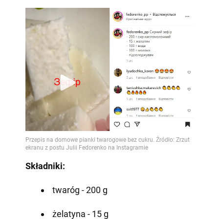
Składniki:
twaróg - 200 g
żelatyna - 15 g