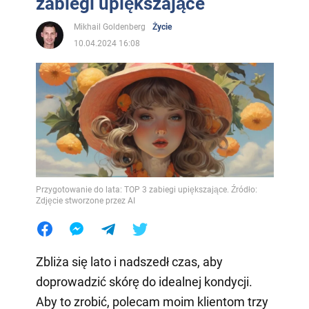
zabiegi upiększające
Mikhail Goldenberg
Życie
10.04.2024 16:08
Przygotowanie do lata: TOP 3 zabiegi upiększające. Źródło:
Zdjęcie stworzone przez AI
Zbliża się lato i nadszedł czas, aby
doprowadzić skórę do idealnej kondycji.
Aby to zrobić, polecam moim klientom trzy