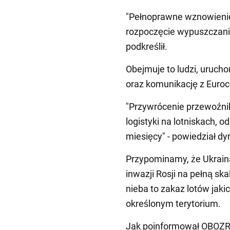
"Pełnoprawne wznowienie 
rozpoczęcie wypuszczania 
podkreślił.
Obejmuje to ludzi, uruch
oraz komunikację z Euroc
"Przywrócenie przewoźnik
logistyki na lotniskach, 
miesięcy" - powiedział dy
Przypominamy, że Ukrain
inwazji Rosji na pełną sk
nieba to zakaz lotów jak
określonym terytorium.
Jak poinformował OBOZ