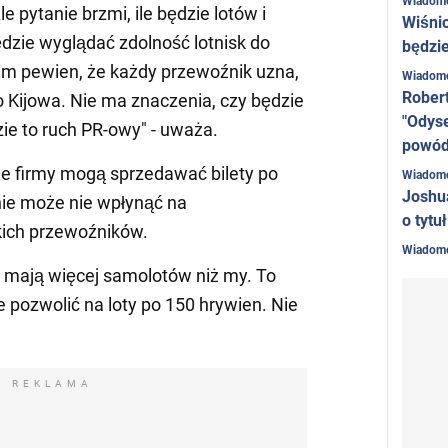
Wiadom
e pytanie brzmi, ile będzie lotów i
Wiśni
dzie wyglądać zdolność lotnisk do
będzie
em pewien, że każdy przewoźnik uzna,
Wiadom
Rober
o Kijowa. Nie ma znaczenia, czy będzie
"Odyse
zie to ruch PR-owy" - uważa.
powó
e firmy mogą sprzedawać bilety po
Wiadom
Joshu
nie może nie wpłynąć na
o tytu
kich przewoźników.
Wiadom
 mają więcej samolotów niż my. To
ie pozwolić na loty po 150 hrywien. Nie
REKLAMA