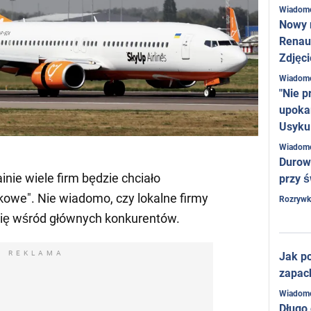
Wiadom
Nowy 
Renaul
Zdjęci
Wiadom
"Nie p
upoka
Usyku
Wiadom
Durow
inie wiele firm będzie chciało
przy ś
kowe". Nie wiadomo, czy lokalne firmy
Rozrywk
się wśród głównych konkurentów.
REKLAMA
Jak po
zapac
Wiadom
Długo