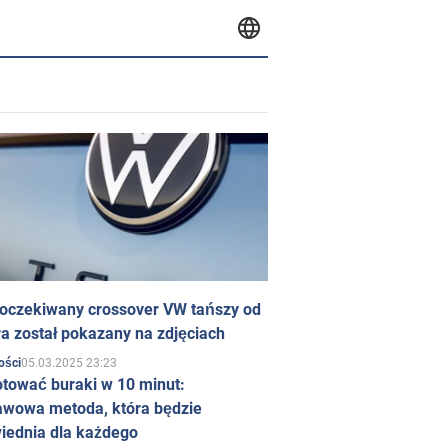
 oczekiwany crossover VW tańszy od
a został pokazany na zdjęciach
05.03.2025 23:23
ości
otować buraki w 10 minut:
awowa metoda, która będzie
iednia dla każdego