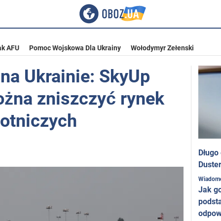
ak AFU
Pomoc Wojskowa Dla Ukrainy
Wołodymyr Zełenski
 na Ukrainie: SkyUp
można zniszczyć rynek
otniczych
Długo
Duster
Wiadom
Jak g
podst
odpow