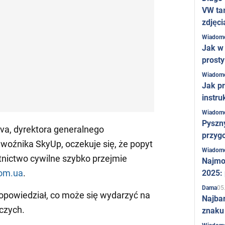
VW ta
zdjęci
Wiadom
Jak w 
prost
Wiadom
Jak pr
instru
Wiadom
Pyszny
a, dyrektora generalnego
przygo
ewoźnika SkyUp, oczekuje się, że popyt
Wiadom
tnictwo cywilne szybko przejmie
Najmo
om.ua
.
2025:
05
Dama
opowiedział, co może się wydarzyć na
Najba
czych.
znaku