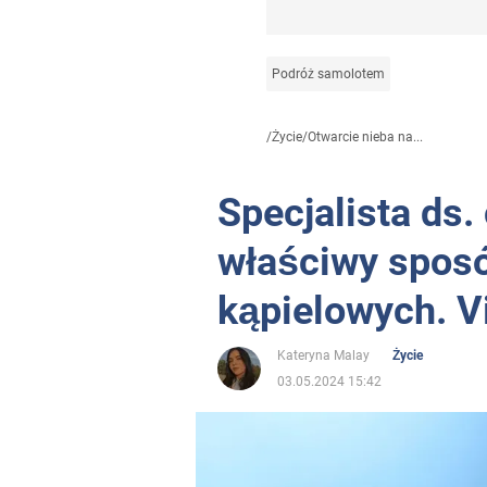
Podróż samolotem
/
Życie
/
Otwarcie nieba na...
Specjalista ds.
właściwy sposó
kąpielowych. Vi
Kateryna Malay
Życie
03.05.2024 15:42