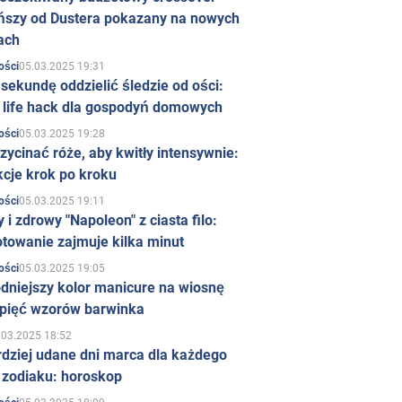
ńszy od Dustera pokazany na nowych
ach
05.03.2025 19:31
ości
sekundę oddzielić śledzie od ości:
y life hack dla gospodyń domowych
05.03.2025 19:28
ości
zycinać róże, aby kwitły intensywnie:
kcje krok po kroku
05.03.2025 19:11
ości
 i zdrowy "Napoleon" z ciasta filo:
towanie zajmuje kilka minut
05.03.2025 19:05
ości
dniejszy kolor manicure na wiosnę
 pięć wzorów barwinka
.03.2025 18:52
rdziej udane dni marca dla każdego
 zodiaku: horoskop