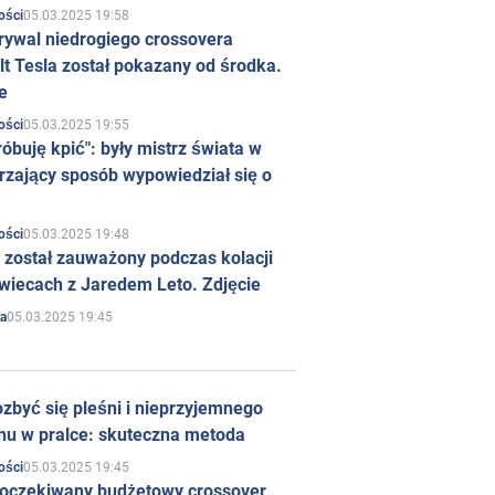
05.03.2025 19:58
ości
rywal niedrogiego crossovera
t Tesla został pokazany od środka.
e
05.03.2025 19:55
ości
róbuję kpić": były mistrz świata w
rzający sposób wypowiedział się o
05.03.2025 19:48
ości
 został zauważony podczas kolacji
wiecach z Jaredem Leto. Zdjęcie
05.03.2025 19:45
a
zbyć się pleśni i nieprzyjemnego
hu w pralce: skuteczna metoda
05.03.2025 19:45
ości
 oczekiwany budżetowy crossover