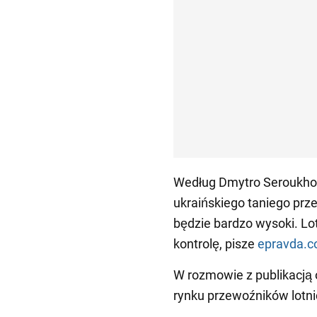
Według Dmytro Seroukhov
ukraińskiego taniego prz
będzie bardzo wysoki. Lo
kontrolę, pisze
epravda.c
W rozmowie z publikacją 
rynku przewoźników lotni