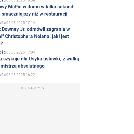
05.03.2025 18:09
ości
owy McPie w domu w kilka sekund:
 smaczniejszy niż w restauracji
05.03.2025 17:14
ości
t Downey Jr. odmówił zagrania w
i" Christophera Nolana: jaki jest
d?
05.03.2025 17:04
ości
a szykuje dla Usyka ustawkę z walką
ł mistrza absolutnego
05.03.2025 16:22
ości
REKLAMA