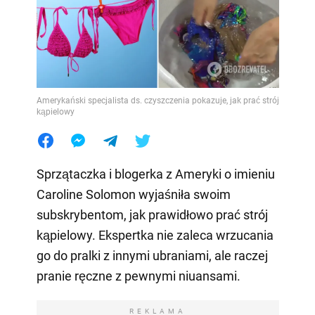
Amerykański specjalista ds. czyszczenia pokazuje, jak prać strój
kąpielowy
Sprzątaczka i blogerka z Ameryki o imieniu
Caroline Solomon wyjaśniła swoim
subskrybentom, jak prawidłowo prać strój
kąpielowy. Ekspertka nie zaleca wrzucania
go do pralki z innymi ubraniami, ale raczej
pranie ręczne z pewnymi niuansami.
REKLAMA