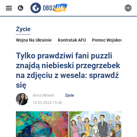
Życie
Wojna Na Ukrainie
Kontratak AFU
Pomoc Wojskowa Dla U
Tylko prawdziwi fani puzzli
znajdą niebieski przegrzebek
na zdjęciu z wesela: sprawdź
się
Alina Milsent
Życie
10.03.2024 15:46