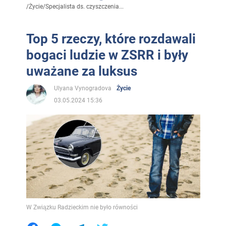
/
Życie
/
Specjalista ds. czyszczenia...
Top 5 rzeczy, które rozdawali
bogaci ludzie w ZSRR i były
uważane za luksus
Ulyana Vynogradova
Życie
03.05.2024 15:36
W Związku Radzieckim nie było równości