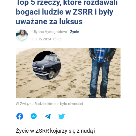
Top 5 rzeczy, które rozdawali
bogaci ludzie w ZSRR i były
uważane za luksus
Ulyana Vynogradova
Życie
03.05.2024 15:36
W Związku Radzieckim nie było równości
Życie w ZSRR kojarzy się z nudą i