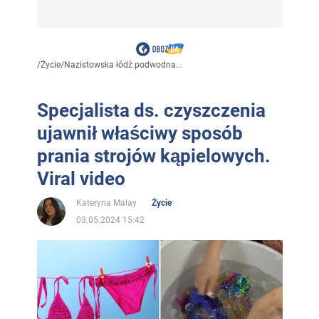
/
Życie
/
Nazistowska łódź podwodna...
Specjalista ds. czyszczenia
ujawnił właściwy sposób
prania strojów kąpielowych.
Viral video
Kateryna Malay
Życie
03.05.2024 15:42