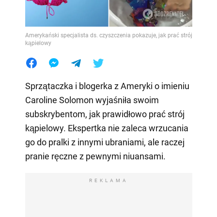
Amerykański specjalista ds. czyszczenia pokazuje, jak prać strój
kąpielowy
Sprzątaczka i blogerka z Ameryki o imieniu
Caroline Solomon wyjaśniła swoim
subskrybentom, jak prawidłowo prać strój
kąpielowy. Ekspertka nie zaleca wrzucania
go do pralki z innymi ubraniami, ale raczej
pranie ręczne z pewnymi niuansami.
REKLAMA