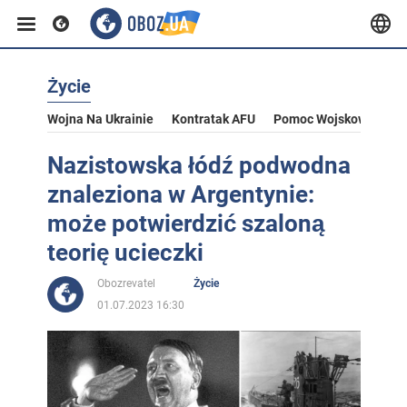
Życie
Wojna Na Ukrainie
Kontratak AFU
Pomoc Wojskowa Dla U
Nazistowska łódź podwodna
znaleziona w Argentynie:
może potwierdzić szaloną
teorię ucieczki
Obozrevatel
Życie
01.07.2023 16:30