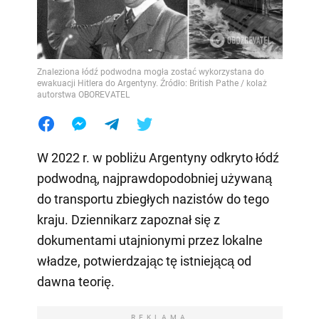
Znaleziona łódź podwodna mogła zostać wykorzystana do
ewakuacji Hitlera do Argentyny. Źródło: British Pathe / kolaż
autorstwa OBOREVATEL
W 2022 r. w pobliżu Argentyny odkryto łódź
podwodną, najprawdopodobniej używaną
do transportu zbiegłych nazistów do tego
kraju. Dziennikarz zapoznał się z
dokumentami utajnionymi przez lokalne
władze, potwierdzając tę istniejącą od
dawna teorię.
REKLAMA