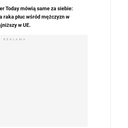
r Today mówią same za siebie:
a raka płuc wśród mężczyzn w
ajniższy w UE.
REKLAMA