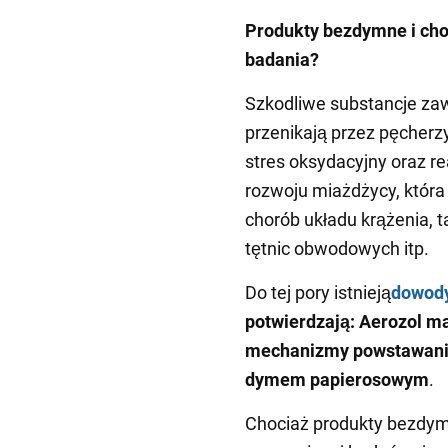
Produkty bezdymne i cho
badania?
Szkodliwe substancje z
przenikają przez pęcherz
stres oksydacyjny oraz re
rozwoju miażdżycy, któr
chorób układu krążenia, 
tętnic obwodowych itp.
Do tej pory istnieją
dowod
potwierdzają: Aerozol m
mechanizmy powstawania
dymem papierosowym
.
Chociaż produkty bezdymn