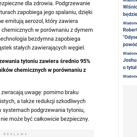
Wiadom
ezpieczne dla zdrowia. Podgrzewanie
Wiśni
turach zapobiega jego spalaniu, dzięki
będzie
 emitują aerozol, który zawiera
Wiadom
ji chemicznych w porównaniu z dymem
Rober
"Odyse
technologia bezdymna zapobiega
powó
ząstek stałych zawierających węgiel.
Wiadom
Joshu
ewania tytoniu zawiera średnio 95%
o tytu
ników chemicznych w porównaniu z
Wiadom
i zwracają uwagę: pomimo braku
istych, a także redukcji szkodliwych
w systemach podgrzewania tytoniu,
nie może być całkowicie bezpieczny.
REKLAMA