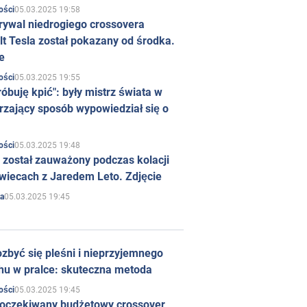
05.03.2025 19:58
ości
rywal niedrogiego crossovera
t Tesla został pokazany od środka.
e
05.03.2025 19:55
ości
róbuję kpić": były mistrz świata w
rzający sposób wypowiedział się o
05.03.2025 19:48
ości
 został zauważony podczas kolacji
wiecach z Jaredem Leto. Zdjęcie
05.03.2025 19:45
a
zbyć się pleśni i nieprzyjemnego
hu w pralce: skuteczna metoda
05.03.2025 19:45
ości
 oczekiwany budżetowy crossover