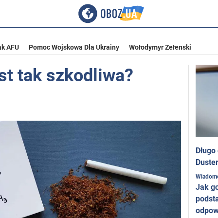
ak AFU
Pomoc Wojskowa Dla Ukrainy
Wołodymyr Zełenski
st tak szkodliwa?
Długo
Duster
Wiadom
Jak g
podst
odpow