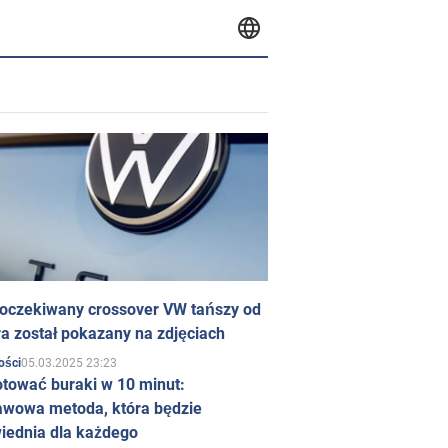
 oczekiwany crossover VW tańszy od
a został pokazany na zdjęciach
05.03.2025 23:23
ości
otować buraki w 10 minut:
awowa metoda, która będzie
iednia dla każdego