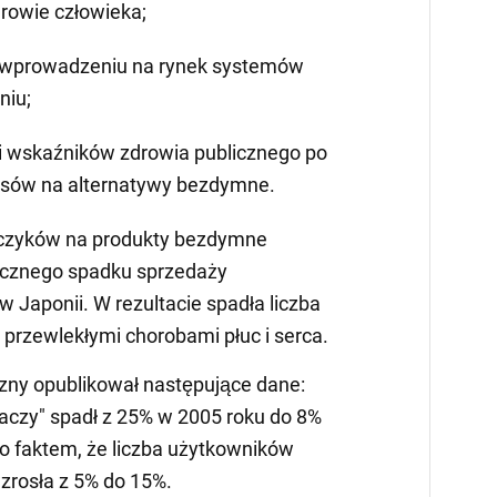
rowie człowieka;
wprowadzeniu na rynek systemów
niu;
 i wskaźników zdrowia publicznego po
rosów na alternatywy bezdymne.
czyków na produkty bezdymne
ycznego spadku sprzedaży
 Japonii. W rezultacie spadła liczba
z przewlekłymi chorobami płuc i serca.
zny opublikował następujące dane:
aczy" spadł z 25% w 2005 roku do 8%
to faktem, że liczba użytkowników
wzrosła z 5% do 15%.