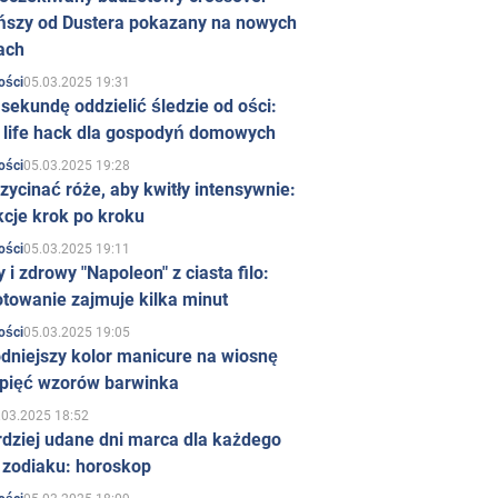
ńszy od Dustera pokazany na nowych
ach
05.03.2025 19:31
ości
sekundę oddzielić śledzie od ości:
y life hack dla gospodyń domowych
05.03.2025 19:28
ości
zycinać róże, aby kwitły intensywnie:
kcje krok po kroku
05.03.2025 19:11
ości
 i zdrowy "Napoleon" z ciasta filo:
towanie zajmuje kilka minut
05.03.2025 19:05
ości
dniejszy kolor manicure na wiosnę
 pięć wzorów barwinka
.03.2025 18:52
rdziej udane dni marca dla każdego
 zodiaku: horoskop