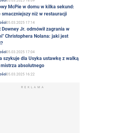
05.03.2025 18:09
ości
owy McPie w domu w kilka sekund:
 smaczniejszy niż w restauracji
05.03.2025 17:14
ości
t Downey Jr. odmówił zagrania w
i" Christophera Nolana: jaki jest
d?
05.03.2025 17:04
ości
a szykuje dla Usyka ustawkę z walką
ł mistrza absolutnego
05.03.2025 16:22
ości
REKLAMA