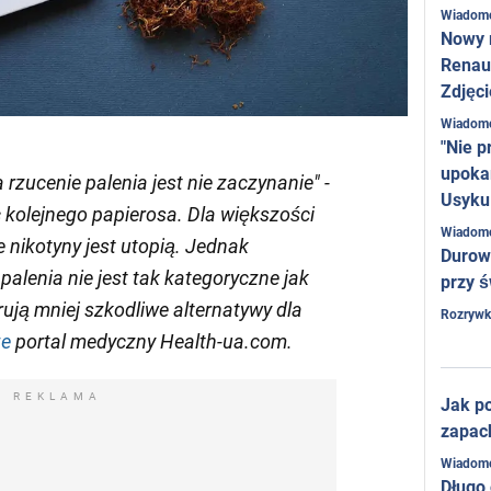
Wiadom
Nowy 
Renaul
Zdjęci
Wiadom
"Nie p
upoka
zucenie palenia jest nie zaczynanie" -
Usyku
c kolejnego papierosa. Dla większości
Wiadom
e nikotyny jest utopią. Jednak
Durow
alenia nie jest tak kategoryczne jak
przy ś
rują mniej szkodliwe alternatywy dla
Rozrywk
ze
portal medyczny Health-ua.com.
REKLAMA
Jak po
zapac
Wiadom
Długo