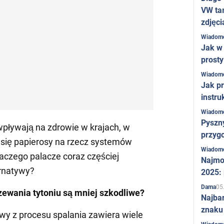
VW ta
zdjęci
Wiadom
Jak w 
prost
Wiadom
Jak pr
instru
Wiadom
Pyszny
pływają na zdrowie w krajach, w
przygo
się papierosy na rzecz systemów
Wiadom
aczego palacze coraz częściej
Najmo
rnatywy?
2025:
05
Dama
ewania tytoniu są mniej szkodliwe?
Najba
znaku
y z procesu spalania zawiera wiele