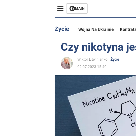
MAIN
Życie
Wojna Na Ukrainie
Kontrat
Czy nikotyna je
Wiktor Litwinienko
Życie
02.07.2023 15:40