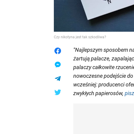
Czy nikotyna jest tak szkodliwa?
"Najlepszym sposobem na r
żartują palacze, zapalają
palaczy całkowite rzuceni
nowoczesne podejście do p
wcześniej: producenci ofe
zwykłych papierosów,
pis