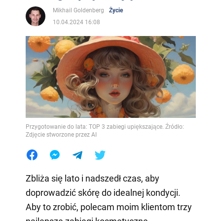
Mikhail Goldenberg
Życie
10.04.2024 16:08
Przygotowanie do lata: TOP 3 zabiegi upiększające. Źródło:
Zdjęcie stworzone przez AI
Zbliża się lato i nadszedł czas, aby
doprowadzić skórę do idealnej kondycji.
Aby to zrobić, polecam moim klientom trzy