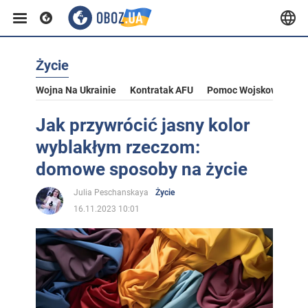
Życie
Wojna Na Ukrainie
Kontratak AFU
Pomoc Wojskowa Dla U
Jak przywrócić jasny kolor
wyblakłym rzeczom:
domowe sposoby na życie
Julia Peschanskaya
Życie
16.11.2023 10:01