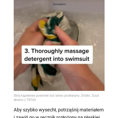
Aby szybko wysechł, potrząśnij materiałem
i zawiń go w ręcznik rozłożony na płaskiej