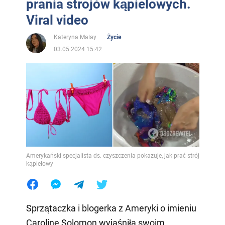
prania strojów kąpielowych.
Viral video
Kateryna Malay
Życie
03.05.2024 15:42
Amerykański specjalista ds. czyszczenia pokazuje, jak prać strój
kąpielowy
Sprzątaczka i blogerka z Ameryki o imieniu
Caroline Solomon wyjaśniła swoim