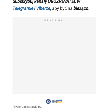
Subskrybuj kanały OBOZREVATEL
w
Telegramie
i
Viberze
, aby być na
bieżąco
.
REKLAMA
/
Życie
/
Jak sprawić by...