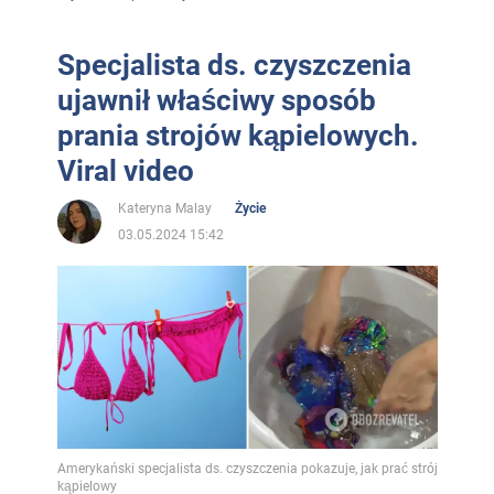
Specjalista ds. czyszczenia
ujawnił właściwy sposób
prania strojów kąpielowych.
Viral video
Kateryna Malay
Życie
03.05.2024 15:42
Amerykański specjalista ds. czyszczenia pokazuje, jak prać strój
kąpielowy