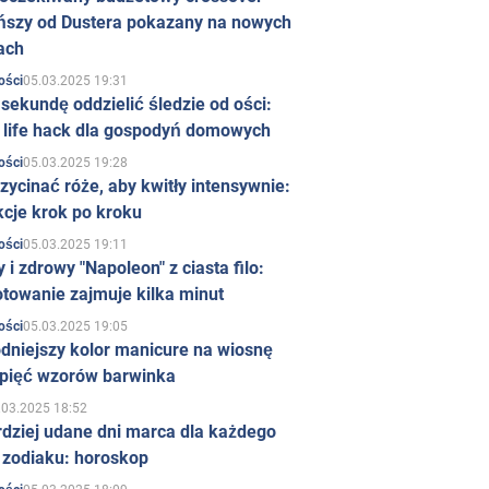
ńszy od Dustera pokazany na nowych
ach
05.03.2025 19:31
ości
sekundę oddzielić śledzie od ości:
y life hack dla gospodyń domowych
05.03.2025 19:28
ości
zycinać róże, aby kwitły intensywnie:
kcje krok po kroku
05.03.2025 19:11
ości
 i zdrowy "Napoleon" z ciasta filo:
towanie zajmuje kilka minut
05.03.2025 19:05
ości
dniejszy kolor manicure na wiosnę
 pięć wzorów barwinka
.03.2025 18:52
rdziej udane dni marca dla każdego
 zodiaku: horoskop