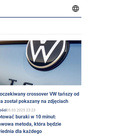
 oczekiwany crossover VW tańszy od
a został pokazany na zdjęciach
05.03.2025 23:23
ości
otować buraki w 10 minut:
awowa metoda, która będzie
iednia dla każdego