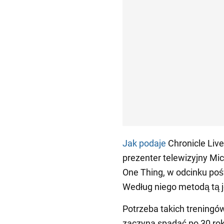
Jak podaje
Chronicle Live,
prezenter telewizyjny M
One Thing, w odcinku po
Według niego metodą tą je
Potrzeba takich treningó
zaczyna spadać po 30 rok