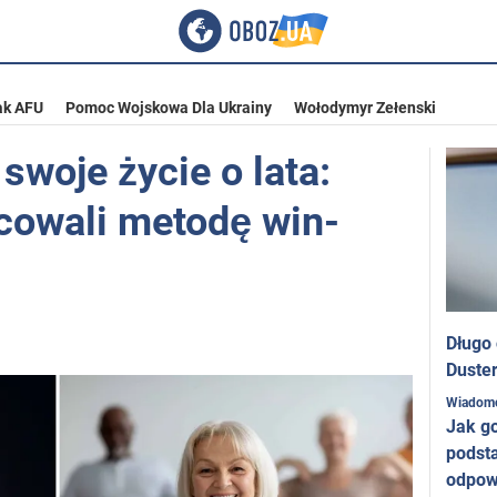
ak AFU
Pomoc Wojskowa Dla Ukrainy
Wołodymyr Zełenski
swoje życie o lata:
cowali metodę win-
Długo
Duster
Wiadom
Jak g
podst
odpow