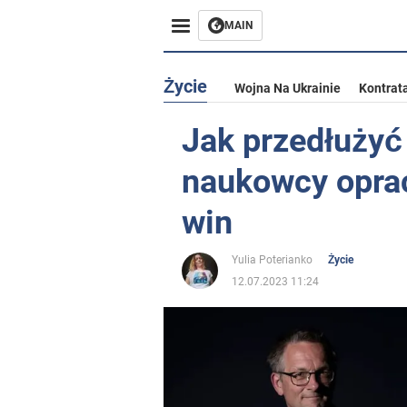
MAIN
Życie
Wojna Na Ukrainie
Kontrat
Jak przedłużyć 
naukowcy opra
win
Yulia Poterianko
Życie
12.07.2023 11:24