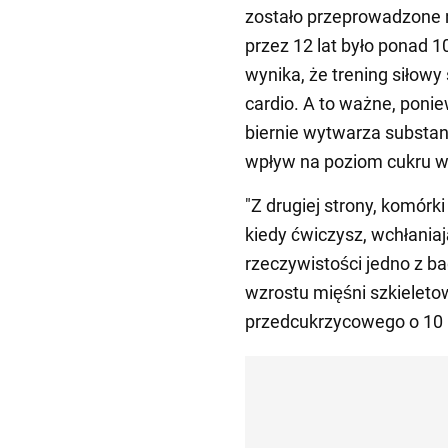
zostało przeprowadzone 
przez 12 lat było ponad 
wynika, że trening siłowy 
cardio. A to ważne, ponie
biernie wytwarza substan
wpływ na poziom cukru w
"Z drugiej strony, komór
kiedy ćwiczysz, wchłaniaj
rzeczywistości jedno z b
wzrostu mięśni szkieleto
przedcukrzycowego o 10 p