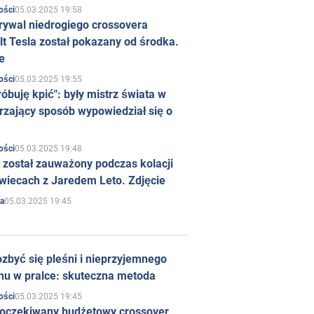
05.03.2025 19:58
ości
rywal niedrogiego crossovera
t Tesla został pokazany od środka.
e
05.03.2025 19:55
ości
róbuję kpić": były mistrz świata w
rzający sposób wypowiedział się o
05.03.2025 19:48
ości
 został zauważony podczas kolacji
wiecach z Jaredem Leto. Zdjęcie
05.03.2025 19:45
a
zbyć się pleśni i nieprzyjemnego
hu w pralce: skuteczna metoda
05.03.2025 19:45
ości
 oczekiwany budżetowy crossover