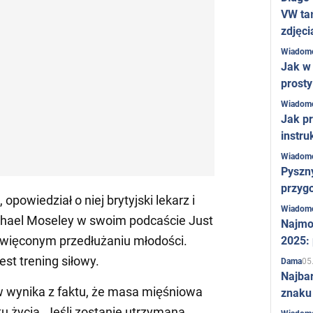
VW ta
zdjęci
Wiadom
Jak w 
prost
Wiadom
Jak pr
instru
Wiadom
Pyszny
przygo
 opowiedział o niej brytyjski lekarz i
Wiadom
ichael Moseley w swoim podcaście Just
Najmo
święconym przedłużaniu młodości.
2025:
st trening siłowy.
05
Dama
Najba
w wynika z faktu, że masa mięśniowa
znaku
u życia. Jeśli zostanie utrzymana,