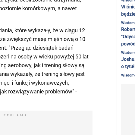
Wiadom
Wiśni
 poziomie komórkowym, a nawet
będzie
Wiadom
Rober
ania, które wykazały, że w ciągu 12
"Odyse
może zwiększyć masę mięśniową o 10
powó
cent. "Przegląd dziesiątek badań
Wiadom
zeń na osoby w wieku powyżej 50 lat
Joshu
ng aerobowy, jak i trening siłowy są
o tytu
nia wykazały, że trening siłowy jest
Wiadom
mięci i funkcji wykonawczych,
, jak rozwiązywanie problemów" -
REKLAMA