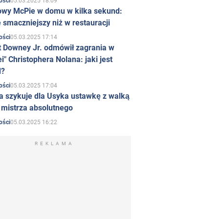
05.03.2025 18:09
ości
owy McPie w domu w kilka sekund:
 smaczniejszy niż w restauracji
05.03.2025 17:14
ości
t Downey Jr. odmówił zagrania w
i" Christophera Nolana: jaki jest
d?
05.03.2025 17:04
ości
a szykuje dla Usyka ustawkę z walką
ł mistrza absolutnego
05.03.2025 16:22
ości
REKLAMA