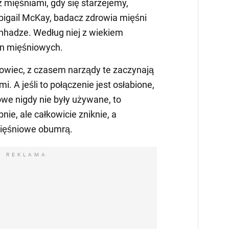
 z mięśniami, gdy się starzejemy,
bigail McKay, badacz zdrowia mięśni
nhadze. Według niej z wiekiem
en mięśniowych.
owiec, z czasem narządy te zaczynają
i. A jeśli to połączenie jest osłabione,
we nigdy nie były używane, to
bnie, ale całkowicie zniknie, a
mięśniowe obumrą.
REKLAMA