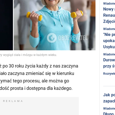
Wiadom
Nowy 
Renaul
Zdjęci
Wiadom
"Nie p
upoka
Usyku
Wiadom
y wygląd ciała i mózgu w każdym wieku.
Durow
uż po 30 roku życia każdy z nas zaczyna
przy ś
iało zaczyna zmieniać się w kierunku
Rozrywk
trzymać tego procesu, ale można go
dość prosta i dostępna dla każdego.
Jak po
zapac
REKLAMA
Wiadom
Długo