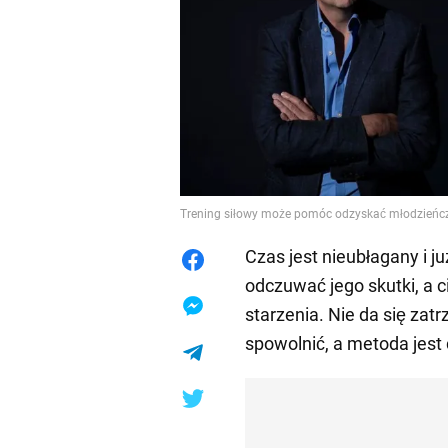
Trening siłowy może pomóc odzyskać młodzieńcz
Czas jest nieubłagany i j
odczuwać jego skutki, a c
starzenia. Nie da się za
spowolnić, a metoda jest 