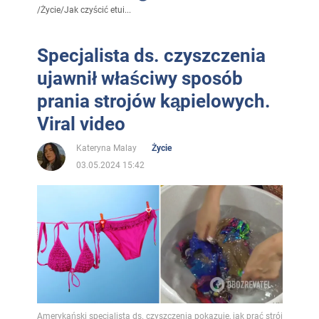
/
Życie
/
Jak czyścić etui...
Specjalista ds. czyszczenia
ujawnił właściwy sposób
prania strojów kąpielowych.
Viral video
Kateryna Malay
Życie
03.05.2024 15:42
Amerykański specjalista ds. czyszczenia pokazuje, jak prać strój