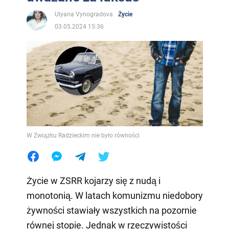
Ulyana Vynogradova
Życie
03.05.2024 15:36
W Związku Radzieckim nie było równości
Życie w ZSRR kojarzy się z nudą i
monotonią. W latach komunizmu niedobory
żywności stawiały wszystkich na pozornie
równej stopie. Jednak w rzeczywistości