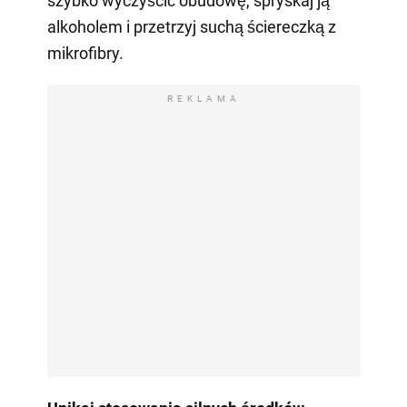
szybko wyczyścić obudowę, spryskaj ją
alkoholem i przetrzyj suchą ściereczką z
mikrofibry.
REKLAMA