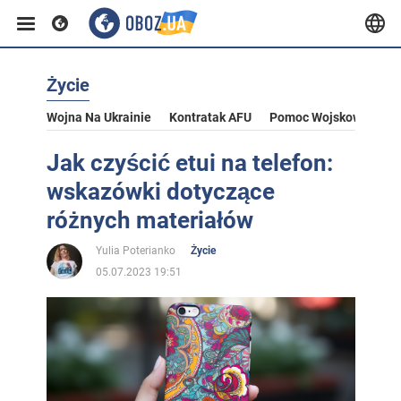
Życie
Wojna Na Ukrainie
Kontratak AFU
Pomoc Wojskowa Dla U
Jak czyścić etui na telefon:
wskazówki dotyczące
różnych materiałów
Yulia Poterianko
Życie
05.07.2023 19:51