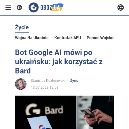
Życie
Wojna Na Ukrainie
Kontratak AFU
Pomoc Wojskowa Dla U
Bot Google AI mówi po
ukraińsku: jak korzystać z
Bard
Stanislav Kozhemyakin
Życie
13.07.2023 12:53