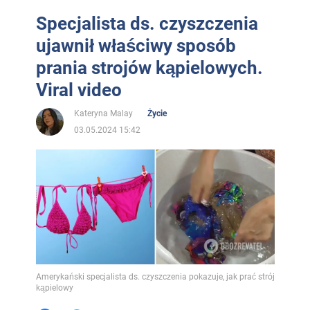
Specjalista ds. czyszczenia
ujawnił właściwy sposób
prania strojów kąpielowych.
Viral video
Kateryna Malay
Życie
03.05.2024 15:42
Amerykański specjalista ds. czyszczenia pokazuje, jak prać strój
kąpielowy