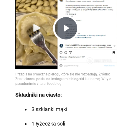
Play
Video
Składniki na ciasto:
3 szklanki mąki
1 łyżeczka soli