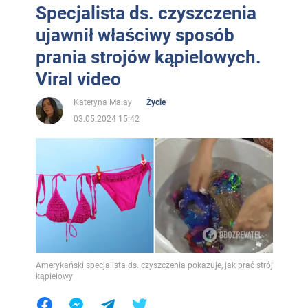
Specjalista ds. czyszczenia
ujawnił właściwy sposób
prania strojów kąpielowych.
Viral video
Kateryna Malay
Życie
03.05.2024 15:42
Amerykański specjalista ds. czyszczenia pokazuje, jak prać strój
kąpielowy