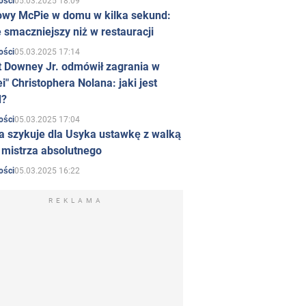
05.03.2025 18:09
ości
owy McPie w domu w kilka sekund:
 smaczniejszy niż w restauracji
05.03.2025 17:14
ości
t Downey Jr. odmówił zagrania w
i" Christophera Nolana: jaki jest
d?
05.03.2025 17:04
ości
a szykuje dla Usyka ustawkę z walką
ł mistrza absolutnego
05.03.2025 16:22
ości
REKLAMA