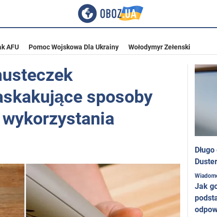
ak AFU
Pomoc Wojskowa Dla Ukrainy
Wołodymyr Zełenski
husteczek
askakujące sposoby
 wykorzystania
Długo
Duster
Wiadom
Jak g
podst
odpow