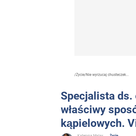
/
Życie
/
Nie wyrzucaj chusteczek...
Specjalista ds.
właściwy sposó
kąpielowych. Vi
Kateryna Malay
Życie