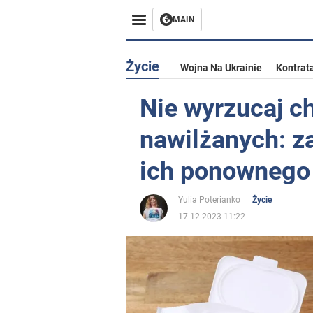
MAIN
Życie
Wojna Na Ukrainie
Kontrat
Nie wyrzucaj c
nawilżanych: z
ich ponownego
Yulia Poterianko
Życie
17.12.2023 11:22