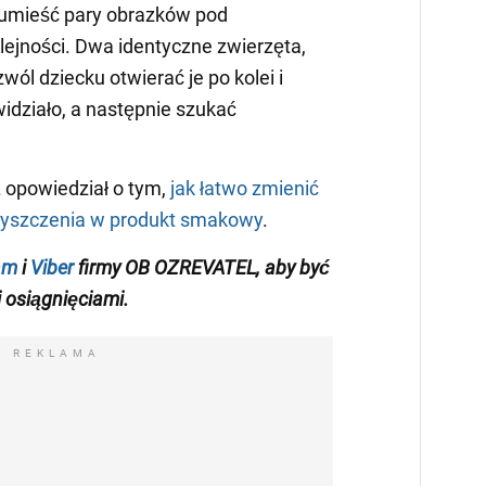
umieść pary obrazków pod
ejności. Dwa identyczne zwierzęta,
ozwól dziecku otwierać je po kolei i
idziało, a następnie szukać
opowiedział o tym,
jak łatwo zmienić
zyszczenia w produkt smakowy
.
am
i
Viber
firmy OB
OZREVATEL
,
aby
być
 osiągnięciami
.
REKLAMA