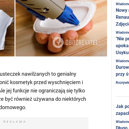
Wiadom
Nowy 
Renaul
Zdjęci
Wiadom
"Nie p
upoka
Usyku
Wiadom
Durow
usteczek nawilżanych to genialny
przy ś
onić kosmetyk przed wyschnięciem i
Rozrywk
le jej funkcje nie ograniczają się tylko
że być również używana do niektórych
Jak po
 domowego.
zapac
Wiadom
REKLAMA
Długo