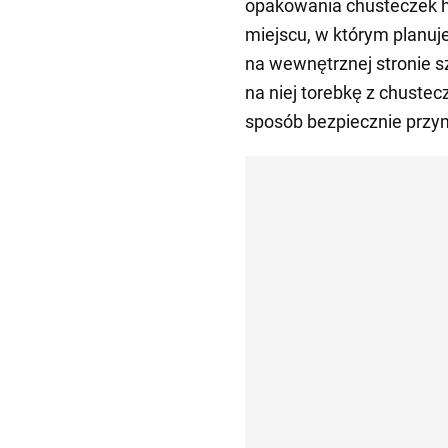
opakowania chusteczek hig
miejscu, w którym planuj
na wewnętrznej stronie s
na niej torebkę z chustec
sposób bezpiecznie przym