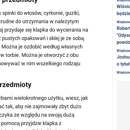
Wiadom
Wiśni
 spinki do włosów, cyrkonie, guziki,
będzie
są trudne do utrzymania w należytym
Wiadom
Rober
aj przydaje się klapka do wycierania na
"Odyse
 pustych opakowań i sklej je ze sobą.
powó
. Można je ozdobić według własnych
Wiadom
 w torbie. Można je otworzyć z obu
Joshu
chowywać w nim wszelkiego rodzaju
o tytu
Wiadom
przedmioty
orbami wielokrotnego użytku, wiesz, jak
ać tak, aby nie zajmowały zbyt dużo
haczyka ze względu na swoją dużą
 z pomocą przyjdzie klapka z