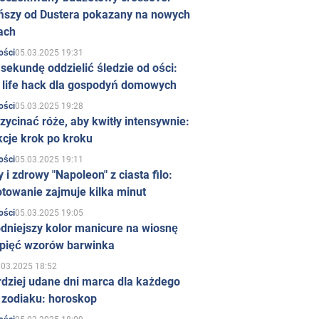
ńszy od Dustera pokazany na nowych
ach
05.03.2025 19:31
ości
sekundę oddzielić śledzie od ości:
y life hack dla gospodyń domowych
05.03.2025 19:28
ości
zycinać róże, aby kwitły intensywnie:
kcje krok po kroku
05.03.2025 19:11
ości
 i zdrowy "Napoleon" z ciasta filo:
towanie zajmuje kilka minut
05.03.2025 19:05
ości
dniejszy kolor manicure na wiosnę
 pięć wzorów barwinka
.03.2025 18:52
rdziej udane dni marca dla każdego
 zodiaku: horoskop