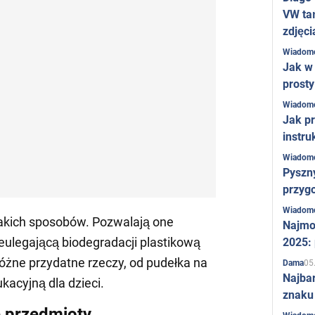
VW ta
zdjęci
Wiadom
Jak w 
prost
Wiadom
Jak pr
instru
Wiadom
Pyszny
przygo
Wiadom
takich sposobów. Pozwalają one
Najmo
ulegającą biodegradacji plastikową
2025:
 różne przydatne rzeczy, od pudełka na
05
Dama
Najba
kacyjną dla dzieci.
znaku
 przedmioty