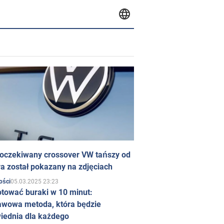
 oczekiwany crossover VW tańszy od
a został pokazany na zdjęciach
05.03.2025 23:23
ości
otować buraki w 10 minut:
awowa metoda, która będzie
iednia dla każdego