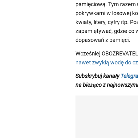
pamięciową. Tym razem 
pokrywkami w losowej kol
kwiaty, litery, cyfry itp. P
zapamiętywać, gdzie co w
dopasowań z pamięci.
Wcześniej OBOZREVATEL 
nawet zwykłą wodę do c
Subskrybuj
kanały
Telegr
na bieżąco z
najnowszymi