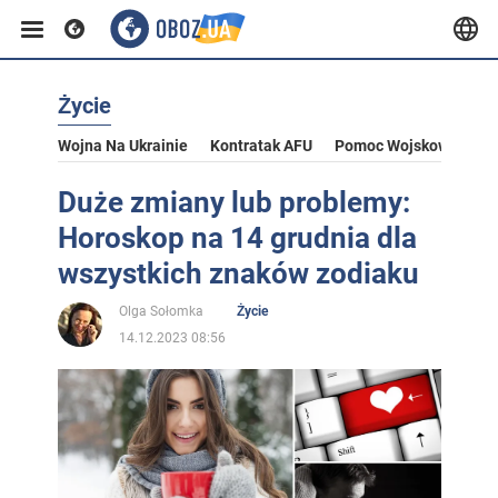
Życie
Wojna Na Ukrainie
Kontratak AFU
Pomoc Wojskowa Dla U
Duże zmiany lub problemy:
Horoskop na 14 grudnia dla
wszystkich znaków zodiaku
Olga Sołomka
Życie
14.12.2023 08:56