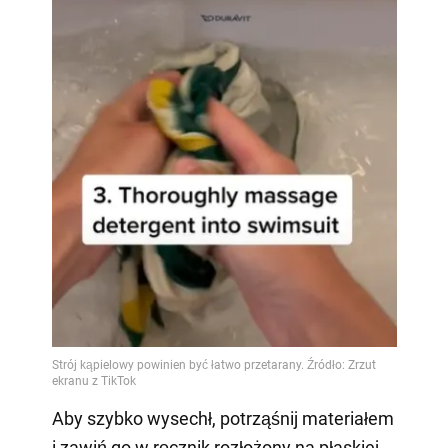
Aby szybko wysechł, potrząśnij materiałem
i zawiń go w ręcznik rozłożony na płaskiej