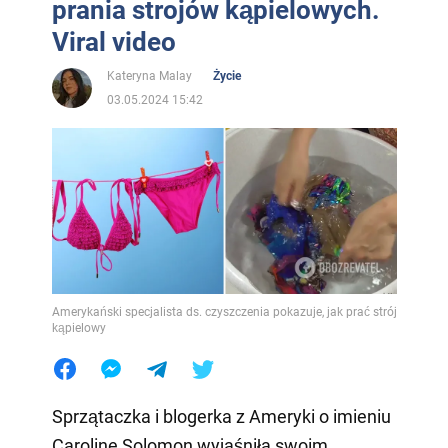
prania strojów kąpielowych.
Viral video
Kateryna Malay
Życie
03.05.2024 15:42
Amerykański specjalista ds. czyszczenia pokazuje, jak prać strój
kąpielowy
Sprzątaczka i blogerka z Ameryki o imieniu
Caroline Solomon wyjaśniła swoim