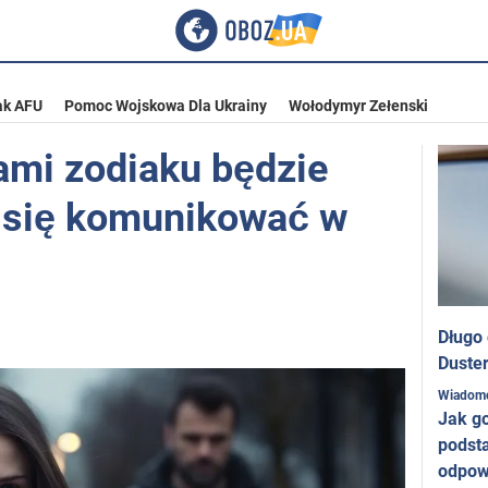
ak AFU
Pomoc Wojskowa Dla Ukrainy
Wołodymyr Zełenski
ami zodiaku będzie
e się komunikować w
Długo
Duster
Wiadom
Jak g
podst
odpow