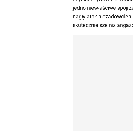
jedno niewłaściwe spojr
nagły atak niezadowolenia
skuteczniejsze niż angaż