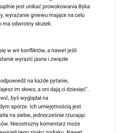
ądnie jest unikać prowokowania Byka
ety, wyrażanie gniewu mające na celu
o ma odwrotny skutek.
się w wir konfliktów, a nawet jeśli
stanie wyrazić jasne i zwięzłe
ą odpowiedź na każde pytanie,
ajesz im słowo, a oni dają ci dziesięć".
awić, byś wyglądał na
ym sporze. Ich umiejętnością jest
tła na siebie, jednocześnie rzucając
ików. Nieostrożny komentarz może
awicieli tego znaku zodiaku. Nawet