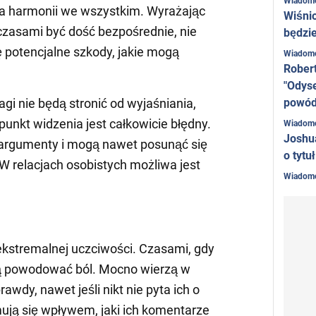
Wiadom
a harmonii we wszystkim. Wyrażając
Wiśni
czasami być dość bezpośrednie, nie
będzie
 potencjalne szkody, jakie mogą
Wiadom
Rober
"Odyse
powó
 nie będą stronić od wyjaśniania,
punkt widzenia jest całkowicie błędny.
Wiadom
Joshu
argumenty i mogą nawet posunąć się
o tytu
W relacjach osobistych możliwa jest
Wiadom
 ekstremalnej uczciwości. Czasami, gdy
ą powodować ból. Mocno wierzą w
awdy, nawet jeśli nikt nie pyta ich o
mują się wpływem, jaki ich komentarze