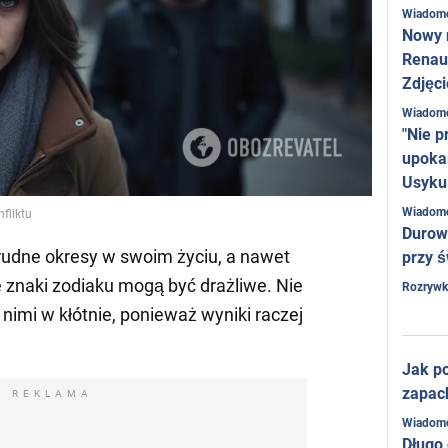
Wiadom
Nowy 
Renaul
Zdjęci
Wiadom
"Nie p
upoka
Usyku
Wiadom
fliktu
Durow
rudne okresy w swoim życiu, a nawet
przy ś
e znaki zodiaku mogą być drażliwe. Nie
Rozrywk
nimi w kłótnie, ponieważ wyniki raczej
Jak po
zapac
REKLAMA
Wiadom
Długo