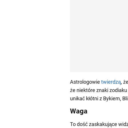
Astrologowie
twierdzą
, ż
że niektóre znaki zodiaku
unikać kłótni z Bykiem, B
Waga
To dość zaskakujące widz