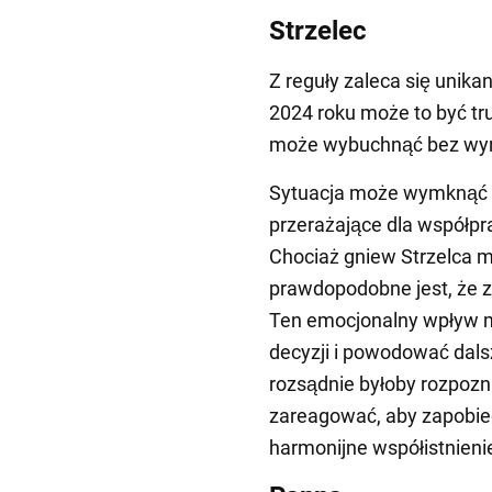
Strzelec
Z reguły zaleca się unika
2024 roku może to być tr
może wybuchnąć bez wy
Sytuacja może wymknąć si
przerażające dla współpra
Chociaż gniew Strzelca m
prawdopodobne jest, że z
Ten emocjonalny wpływ 
decyzji i powodować dals
rozsądnie byłoby rozpozn
zareagować, aby zapobie
harmonijne współistnieni