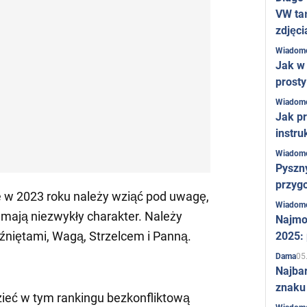
VW ta
zdjęci
Wiadom
Jak w 
prost
Wiadom
Jak pr
instru
Wiadom
Pyszny
przygo
e w 2023 roku należy wziąć pod uwagę,
Wiadom
 mają niezwykły charakter. Należy
Najmo
liźniętami, Wagą, Strzelcem i Panną.
2025:
05
Dama
Najba
znaku
ieć w tym rankingu bezkonfliktową