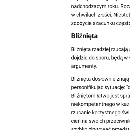
nadchodzącym roku. Rozs
w chwilach złości. Niest
zdobycie szacunku częst
Bliźnięta
Bliźnięta rzadziej rzucają 
dojdzie do sporu, będą w 
argumenty.
Bliźnięta dosłownie znaj
personifikując sytuację: "d
Bliźniętom łatwo jest spr
niekompetentnego w każd
rzucanie korzystnego świa
cień na swoich przeciwn
szybko zirytować przedst