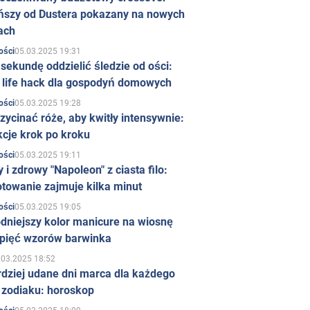
ńszy od Dustera pokazany na nowych
ach
05.03.2025 19:31
ości
sekundę oddzielić śledzie od ości:
y life hack dla gospodyń domowych
05.03.2025 19:28
ości
zycinać róże, aby kwitły intensywnie:
kcje krok po kroku
05.03.2025 19:11
ości
 i zdrowy "Napoleon" z ciasta filo:
towanie zajmuje kilka minut
05.03.2025 19:05
ości
dniejszy kolor manicure na wiosnę
 pięć wzorów barwinka
.03.2025 18:52
rdziej udane dni marca dla każdego
 zodiaku: horoskop