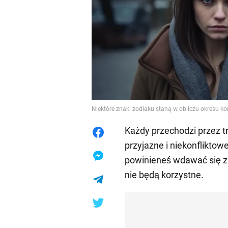
Niektóre znaki zodiaku staną w obliczu okresu kon
Każdy przechodzi przez t
przyjazne i niekonfliktow
powinieneś wdawać się z 
nie będą korzystne.