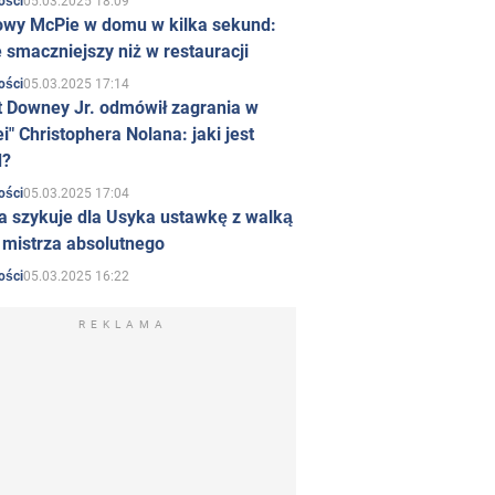
05.03.2025 18:09
ości
owy McPie w domu w kilka sekund:
 smaczniejszy niż w restauracji
05.03.2025 17:14
ości
t Downey Jr. odmówił zagrania w
i" Christophera Nolana: jaki jest
d?
05.03.2025 17:04
ości
a szykuje dla Usyka ustawkę z walką
ł mistrza absolutnego
05.03.2025 16:22
ości
REKLAMA