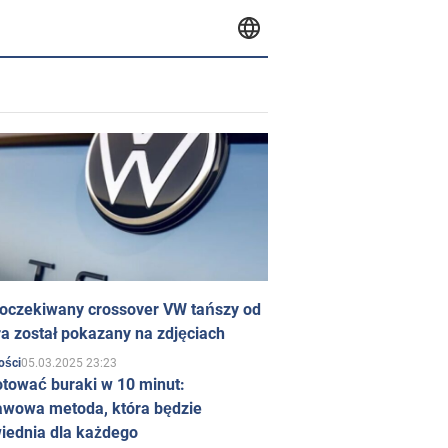
 oczekiwany crossover VW tańszy od
a został pokazany na zdjęciach
05.03.2025 23:23
ości
otować buraki w 10 minut:
awowa metoda, która będzie
iednia dla każdego