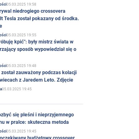
05.03.2025 19:58
ości
rywal niedrogiego crossovera
t Tesla został pokazany od środka.
e
05.03.2025 19:55
ości
róbuję kpić": były mistrz świata w
rzający sposób wypowiedział się o
05.03.2025 19:48
ości
 został zauważony podczas kolacji
wiecach z Jaredem Leto. Zdjęcie
05.03.2025 19:45
a
zbyć się pleśni i nieprzyjemnego
hu w pralce: skuteczna metoda
05.03.2025 19:45
ości
 oczekiwany budżetowy crossover