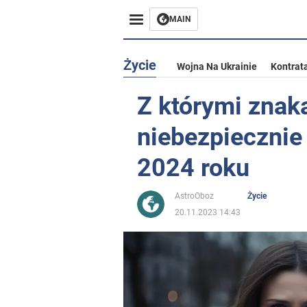
MAIN
Życie
Wojna Na Ukrainie
Kontrat
Z którymi znak
niebezpieczni
2024 roku
AstroOboz
Życie
20.11.2023 14:43