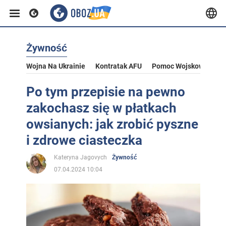
Żywność
Wojna Na Ukrainie
Kontratak AFU
Pomoc Wojskowa Dla U
Po tym przepisie na pewno
zakochasz się w płatkach
owsianych: jak zrobić pyszne
i zdrowe ciasteczka
Kateryna Jagovych
Żywność
07.04.2024 10:04