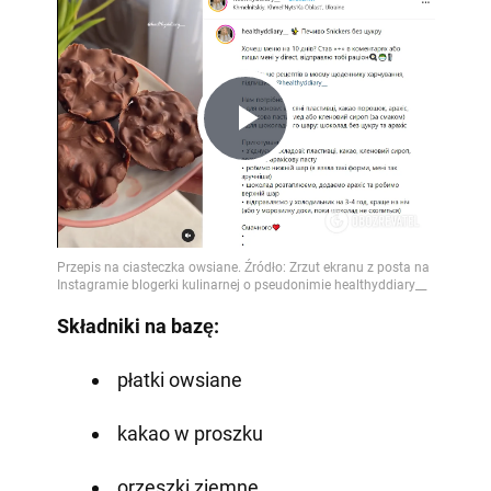
Play
Video
Składniki na bazę:
płatki owsiane
kakao w proszku
orzeszki ziemne