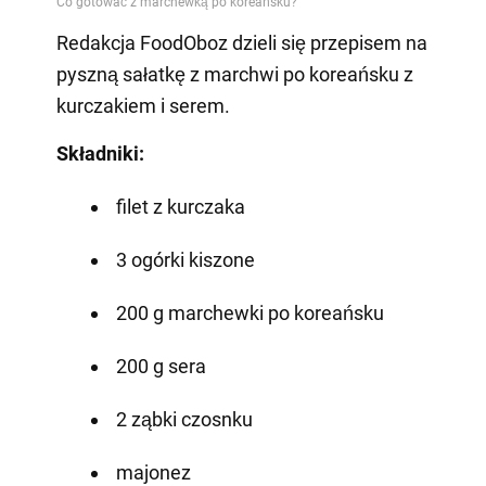
Redakcja FoodOboz dzieli się przepisem na
pyszną sałatkę z marchwi po koreańsku z
kurczakiem i serem.
Składniki:
filet z kurczaka
3 ogórki kiszone
200 g marchewki po koreańsku
200 g sera
2 ząbki czosnku
majonez