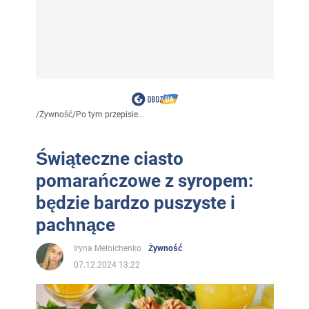
/
Żywność
/
Po tym przepisie...
Świąteczne ciasto
pomarańczowe z syropem:
będzie bardzo puszyste i
pachnące
Iryna Melnichenko
Żywność
07.12.2024 13:22