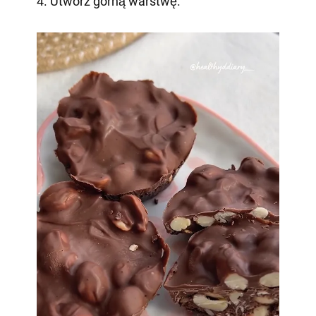
4. Utwórz górną warstwę.