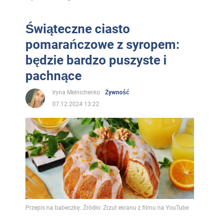
Świąteczne ciasto
pomarańczowe z syropem:
będzie bardzo puszyste i
pachnące
Iryna Melnichenko
Żywność
07.12.2024 13:22
Przepis na babeczkę. Źródło: Zrzut ekranu z filmu na YouTube