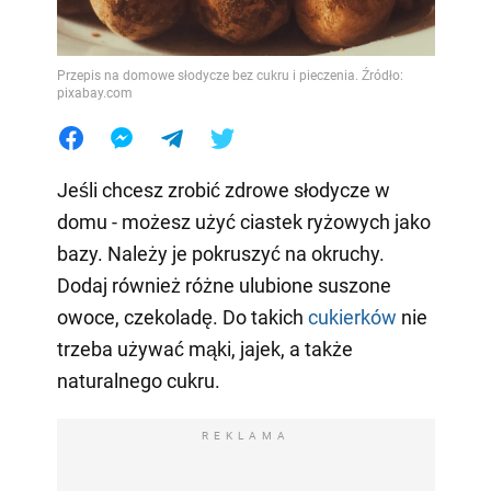
Przepis na domowe słodycze bez cukru i pieczenia. Źródło:
pixabay.com
Jeśli chcesz zrobić zdrowe słodycze w
domu - możesz użyć ciastek ryżowych jako
bazy. Należy je pokruszyć na okruchy.
Dodaj również różne ulubione suszone
owoce, czekoladę. Do takich
cukierków
nie
trzeba używać mąki, jajek, a także
naturalnego cukru.
REKLAMA