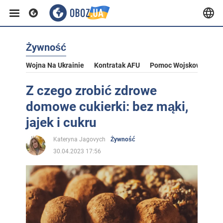
Żywność
Wojna Na Ukrainie
Kontratak AFU
Pomoc Wojskowa Dla U
Z czego zrobić zdrowe
domowe cukierki: bez mąki,
jajek i cukru
Kateryna Jagovych
Żywność
30.04.2023 17:56