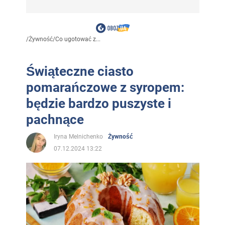
/
Żywność
/
Co ugotować z...
Świąteczne ciasto
pomarańczowe z syropem:
będzie bardzo puszyste i
pachnące
Iryna Melnichenko
Żywność
07.12.2024 13:22