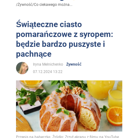
/
Żywność
/
Co ciekawego można...
Świąteczne ciasto
pomarańczowe z syropem:
będzie bardzo puszyste i
pachnące
Iryna Melnichenko
Żywność
07.12.2024 13:22
Przepis na babeczkę. Źródło: Zrzut ekranu z filmu na YouTube