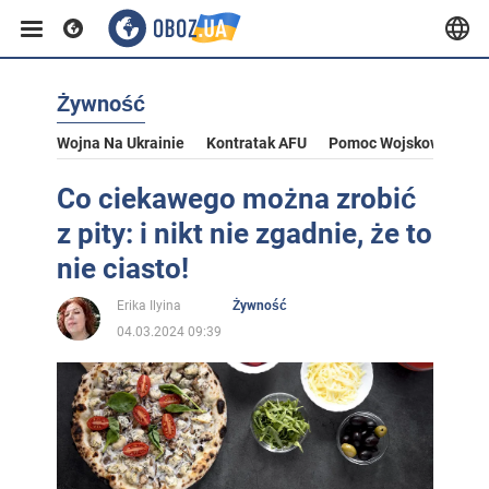
Żywność
Wojna Na Ukrainie
Kontratak AFU
Pomoc Wojskowa Dla U
Co ciekawego można zrobić
z pity: i nikt nie zgadnie, że to
nie ciasto!
Erika Ilyina
Żywność
04.03.2024 09:39