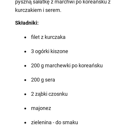
pyszną sałatkę z marchwi po koreańsku z
kurczakiem i serem.
Składniki:
filet z kurczaka
3 ogórki kiszone
200 g marchewki po koreańsku
200 g sera
2 ząbki czosnku
majonez
zielenina - do smaku