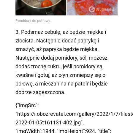
3. Podsmaż cebulę, aż będzie miękka i
złocista. Następnie dodać paprykę i
smażyć, aż papryka będzie miękka.
Następnie dodaj pomidory, sól, możesz
dodać trochę cukru, jeśli pomidory są
kwaśne i gotuj, aż płyn zmniejszy się o
połowę, a mieszanina na patelni będzie
dobrze zagęszczona.
{"imgSrc":
"https://i.obozrevatel.com/gallery/2022/1/7/file
2022-01-05t161131-402.jpg",
"imgWidth":1944, "imgHeight":924, "title":