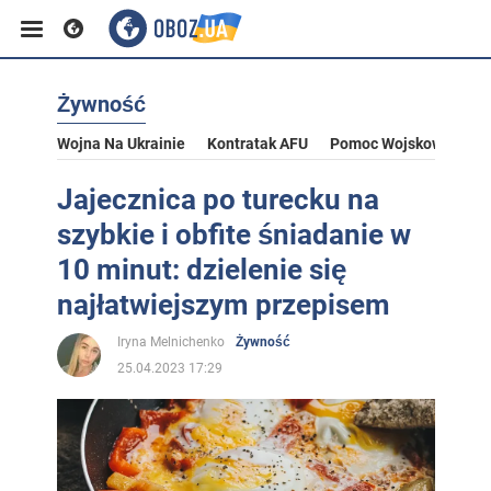
Żywność
Wojna Na Ukrainie
Kontratak AFU
Pomoc Wojskowa Dla U
Jajecznica po turecku na
szybkie i obfite śniadanie w
10 minut: dzielenie się
najłatwiejszym przepisem
Iryna Melnichenko
Żywność
25.04.2023 17:29