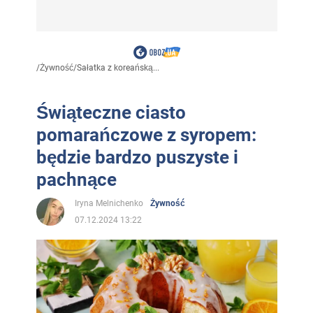
/
Żywność
/
Sałatka z koreańską...
Świąteczne ciasto
pomarańczowe z syropem:
będzie bardzo puszyste i
pachnące
Iryna Melnichenko
Żywność
07.12.2024 13:22