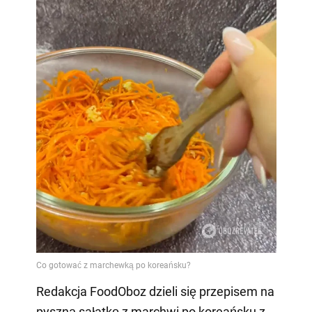
Redakcja FoodOboz dzieli się przepisem na
pyszną sałatkę z marchwi po koreańsku z