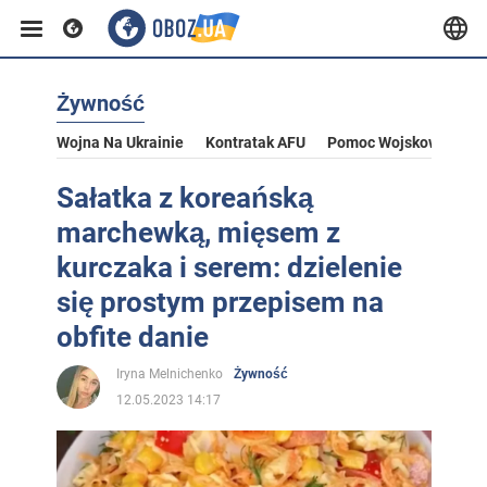
Żywność
Wojna Na Ukrainie
Kontratak AFU
Pomoc Wojskowa Dla U
Sałatka z koreańską
marchewką, mięsem z
kurczaka i serem: dzielenie
się prostym przepisem na
obfite danie
Iryna Melnichenko
Żywność
12.05.2023 14:17