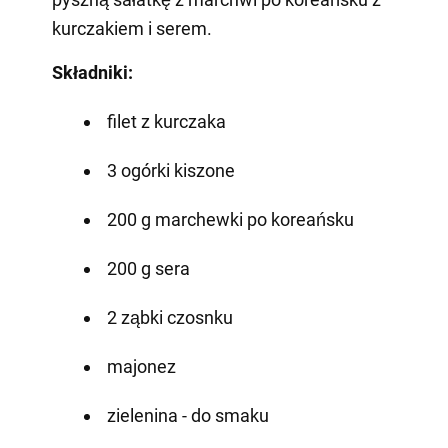
kurczakiem i serem.
Składniki:
filet z kurczaka
3 ogórki kiszone
200 g marchewki po koreańsku
200 g sera
2 ząbki czosnku
majonez
zielenina - do smaku