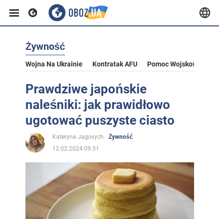
Żywność
Wojna Na Ukrainie
Kontratak AFU
Pomoc Wojskowa Dla U
Prawdziwe japońskie
naleśniki: jak prawidłowo
ugotować puszyste ciasto
Kateryna Jagovych
Żywność
12.02.2024 09:51