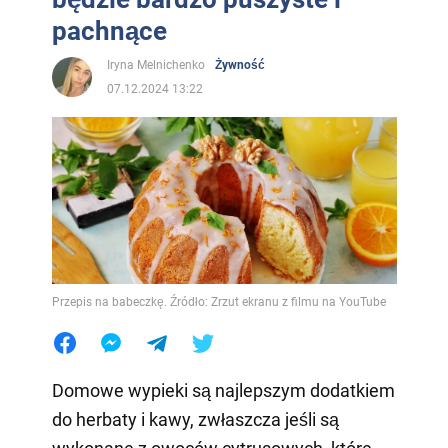
pachnące
Iryna Melnichenko
Żywność
07.12.2024 13:22
Przepis na babeczkę. Źródło: Zrzut ekranu z filmu na YouTube
Domowe wypieki są najlepszym dodatkiem
do herbaty i kawy, zwłaszcza jeśli są