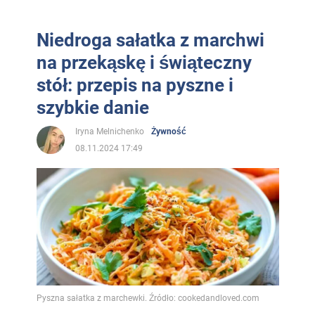
Niedroga sałatka z marchwi
na przekąskę i świąteczny
stół: przepis na pyszne i
szybkie danie
Iryna Melnichenko
Żywność
08.11.2024 17:49
Pyszna sałatka z marchewki. Źródło: cookedandloved.com