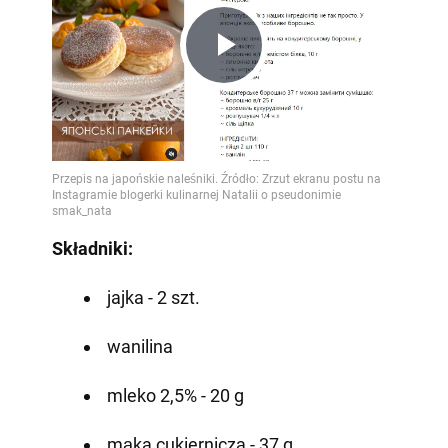
Play
Video
Składniki:
jajka - 2 szt.
wanilina
mleko 2,5% - 20 g
mąka cukiernicza - 37 g