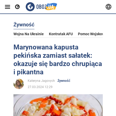
Żywność
Wojna Na Ukrainie
Kontratak AFU
Pomoc Wojskowa Dla U
Marynowana kapusta
pekińska zamiast sałatek:
okazuje się bardzo chrupiąca
i pikantna
Kateryna Jagovych
Żywność
27.03.2024 12:29