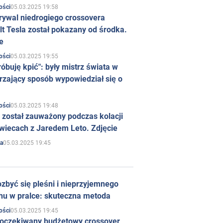
05.03.2025 19:58
ości
rywal niedrogiego crossovera
t Tesla został pokazany od środka.
e
05.03.2025 19:55
ości
róbuję kpić": były mistrz świata w
rzający sposób wypowiedział się o
05.03.2025 19:48
ości
 został zauważony podczas kolacji
wiecach z Jaredem Leto. Zdjęcie
05.03.2025 19:45
a
zbyć się pleśni i nieprzyjemnego
hu w pralce: skuteczna metoda
05.03.2025 19:45
ości
 oczekiwany budżetowy crossover