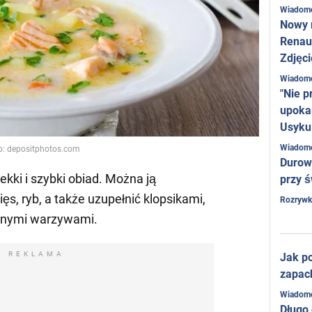
Wiadom
Nowy 
Renaul
Zdjęci
Wiadom
"Nie p
upoka
Usyku
Wiadom
o: depositphotos.com
Durow
lekki i szybki obiad. Można ją
przy ś
s, ryb, a także uzupełnić klopsikami,
Rozrywk
ionymi warzywami.
REKLAMA
Jak po
zapac
Wiadom
Długo