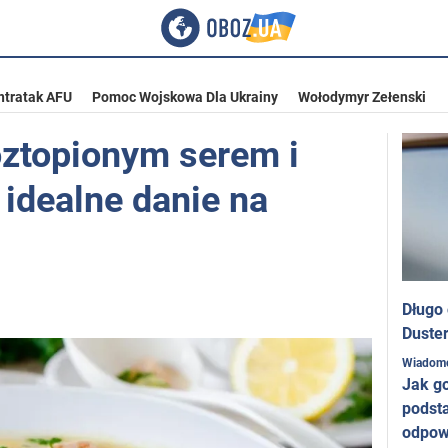
ntratak AFU
Pomoc Wojskowa Dla Ukrainy
Wołodymyr Zełenski
oztopionym serem i
 idealne danie na
Długo
Duster
Wiadom
Jak g
podst
odpow