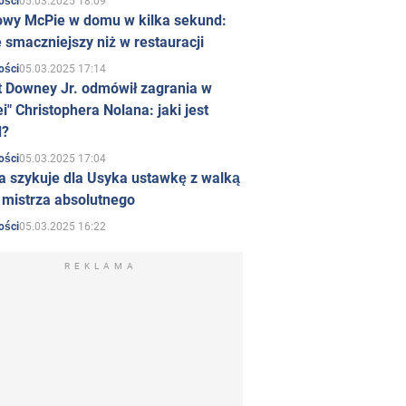
05.03.2025 18:09
ości
owy McPie w domu w kilka sekund:
 smaczniejszy niż w restauracji
05.03.2025 17:14
ości
t Downey Jr. odmówił zagrania w
i" Christophera Nolana: jaki jest
d?
05.03.2025 17:04
ości
a szykuje dla Usyka ustawkę z walką
ł mistrza absolutnego
05.03.2025 16:22
ości
REKLAMA