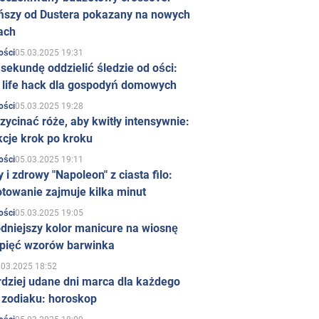
ńszy od Dustera pokazany na nowych
ach
05.03.2025 19:31
ości
sekundę oddzielić śledzie od ości:
y life hack dla gospodyń domowych
05.03.2025 19:28
ości
zycinać róże, aby kwitły intensywnie:
kcje krok po kroku
05.03.2025 19:11
ości
 i zdrowy "Napoleon" z ciasta filo:
towanie zajmuje kilka minut
05.03.2025 19:05
ości
dniejszy kolor manicure na wiosnę
 pięć wzorów barwinka
.03.2025 18:52
rdziej udane dni marca dla każdego
 zodiaku: horoskop