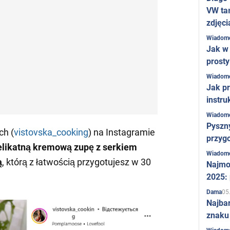
VW ta
zdjęci
Wiadom
Jak w 
prost
Wiadom
Jak pr
instru
Wiadom
Pyszny
ch (
vistovska_cooking
) na Instagramie
przygo
elikatną kremową zupę z serkiem
Wiadom
ą
, którą z łatwością przygotujesz w 30
Najmo
2025:
05
Dama
Najba
znaku