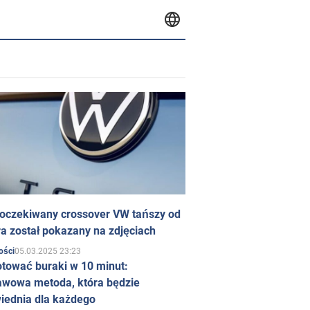
 oczekiwany crossover VW tańszy od
a został pokazany na zdjęciach
05.03.2025 23:23
ości
otować buraki w 10 minut:
awowa metoda, która będzie
iednia dla każdego