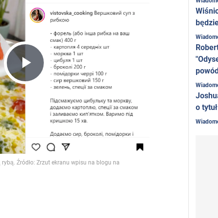
Wiadom
Wiśni
będzie
Wiadom
Rober
"Odyse
powó
Play
Wiadom
Joshu
o tytu
Video
Wiadom