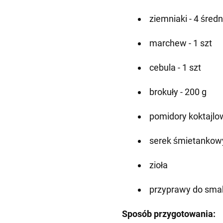
ziemniaki - 4 śred
marchew - 1 szt
cebula - 1 szt
brokuły - 200 g
pomidory koktajlow
serek śmietankowy
zioła
przyprawy do sma
Sposób przygotowania: