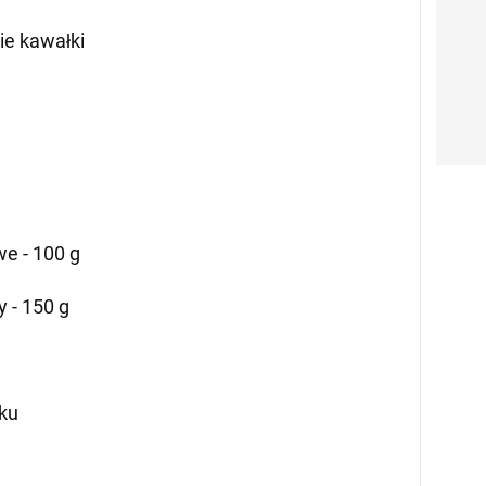
nie kawałki
e - 100 g
 - 150 g
ku