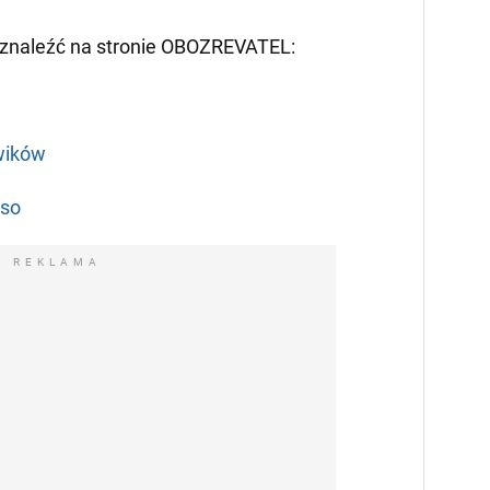
znaleźć na stronie OBOZREVATEL:
wików
iso
REKLAMA