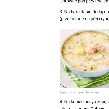
Gotować pod przykryciem
3. Na tym etapie dodaj do
(przekrojone na pół) i ry
4. Na koniec posyp zupę 
zdejmij z ognia. Gotowe!