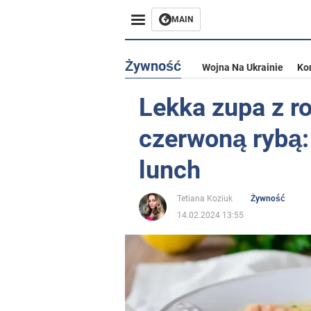
MAIN
Żywność
Wojna Na Ukrainie
Ko
Lekka zupa z r
czerwoną rybą:
lunch
Tetiana Koziuk
Żywność
14.02.2024 13:55