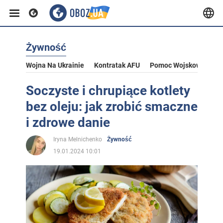
Żywność
Wojna Na Ukrainie
Kontratak AFU
Pomoc Wojskowa Dla U
Soczyste i chrupiące kotlety
bez oleju: jak zrobić smaczne
i zdrowe danie
Iryna Melnichenko
Żywność
19.01.2024 10:01