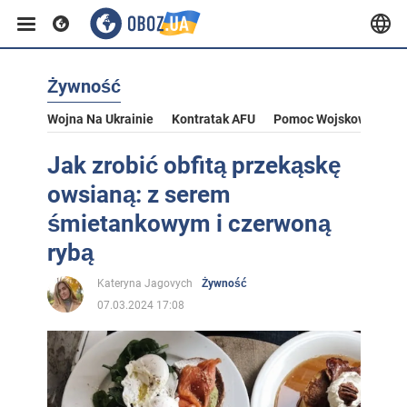
Żywność
Wojna Na Ukrainie
Kontratak AFU
Pomoc Wojskowa Dla U
Jak zrobić obfitą przekąskę
owsianą: z serem
śmietankowym i czerwoną
rybą
Kateryna Jagovych
Żywność
07.03.2024 17:08