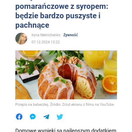
pomarańczowe z syropem:
będzie bardzo puszyste i
pachnące
Iryna Melnichenko
Żywność
07.12.2024 13:22
Przepis na babeczkę. Źródło: Zrzut ekranu z filmu na YouTube
Domowe wypieki są najlepszym dodatkiem