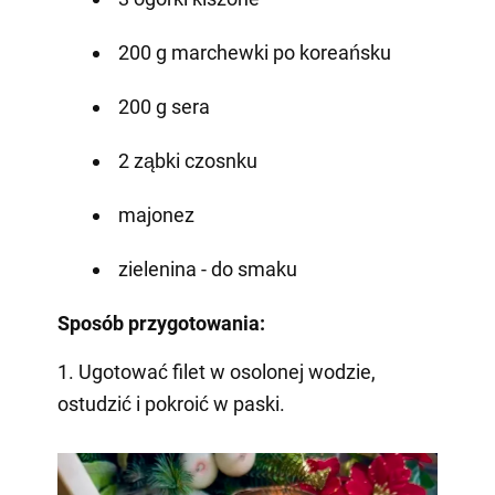
200 g marchewki po koreańsku
200 g sera
2 ząbki czosnku
majonez
zielenina - do smaku
Sposób przygotowania:
1. Ugotować filet w osolonej wodzie,
ostudzić i pokroić w paski.