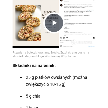
Play
Video
Składniki na naleśnik:
25 g płatków owsianych (można
zwiększyć o 10-15 g)
5 g chia
1 jajko