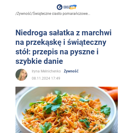
/
Żywność
/
Świąteczne ciasto pomarańczowe...
Niedroga sałatka z marchwi
na przekąskę i świąteczny
stół: przepis na pyszne i
szybkie danie
Iryna Melnichenko
Żywność
08.11.2024 17:49