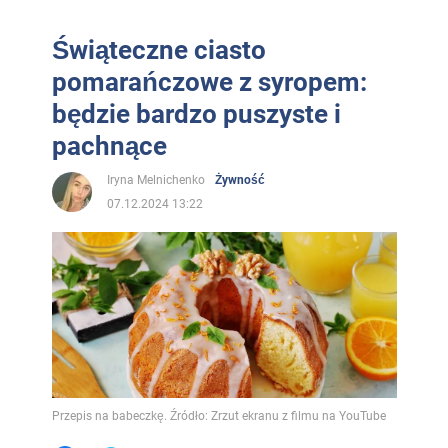
Świąteczne ciasto
pomarańczowe z syropem:
będzie bardzo puszyste i
pachnące
Iryna Melnichenko
Żywność
07.12.2024 13:22
Przepis na babeczkę. Źródło: Zrzut ekranu z filmu na YouTube