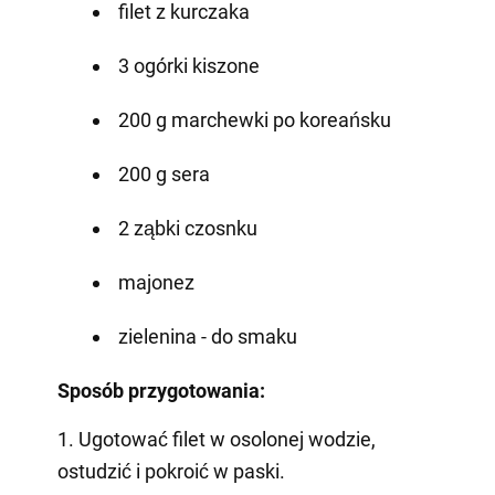
filet z kurczaka
3 ogórki kiszone
200 g marchewki po koreańsku
200 g sera
2 ząbki czosnku
majonez
zielenina - do smaku
Sposób przygotowania:
1. Ugotować filet w osolonej wodzie,
ostudzić i pokroić w paski.