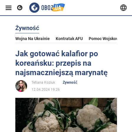
Żywność
Wojna Na Ukrainie
Kontratak AFU
Pomoc Wojskowa Dla U
Jak gotować kalafior po
koreańsku: przepis na
najsmaczniejszą marynatę
Tetiana Koziuk
Żywność
12.04.2024 19:26