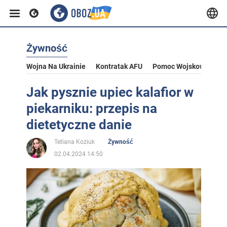
Żywność
Wojna Na Ukrainie
Kontratak AFU
Pomoc Wojskowa Dla U
Jak pysznie upiec kalafior w
piekarniku: przepis na
dietetyczne danie
Tetiana Koziuk
Żywność
02.04.2024 14:50