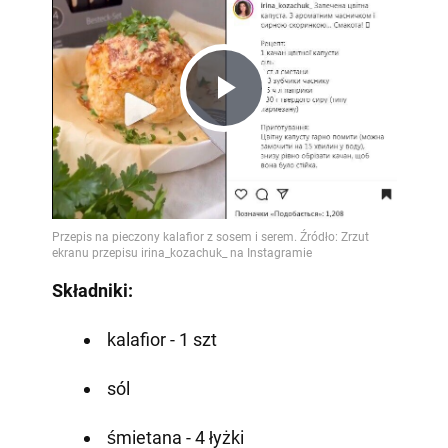
Play
Video
Składniki:
kalafior - 1 szt
sól
śmietana - 4 łyżki