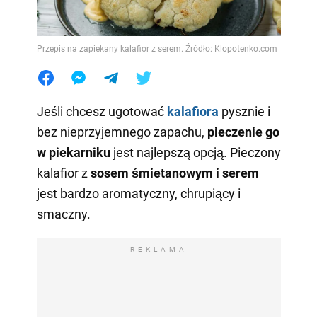
Przepis na zapiekany kalafior z serem. Źródło: Klopotenko.com
Jeśli chcesz ugotować
kalafiora
pysznie i
bez nieprzyjemnego zapachu,
pieczenie go
w piekarniku
jest najlepszą opcją. Pieczony
kalafior z
sosem śmietanowym i serem
jest bardzo aromatyczny, chrupiący i
smaczny.
REKLAMA