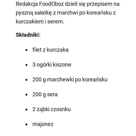
Redakcja FoodOboz dzieli się przepisem na
pyszną sałatkę z marchwi po koreańsku z
kurczakiem i serem.
Składniki:
filet z kurczaka
3 ogórki kiszone
200 g marchewki po koreańsku
200 g sera
2 ząbki czosnku
majonez