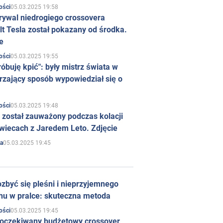
05.03.2025 19:58
ości
rywal niedrogiego crossovera
t Tesla został pokazany od środka.
e
05.03.2025 19:55
ości
róbuję kpić": były mistrz świata w
rzający sposób wypowiedział się o
05.03.2025 19:48
ości
 został zauważony podczas kolacji
wiecach z Jaredem Leto. Zdjęcie
05.03.2025 19:45
a
zbyć się pleśni i nieprzyjemnego
hu w pralce: skuteczna metoda
05.03.2025 19:45
ości
 oczekiwany budżetowy crossover