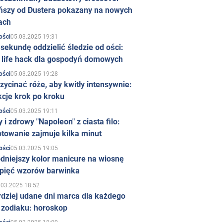
ńszy od Dustera pokazany na nowych
ach
05.03.2025 19:31
ości
sekundę oddzielić śledzie od ości:
y life hack dla gospodyń domowych
05.03.2025 19:28
ości
zycinać róże, aby kwitły intensywnie:
kcje krok po kroku
05.03.2025 19:11
ości
 i zdrowy "Napoleon" z ciasta filo:
towanie zajmuje kilka minut
05.03.2025 19:05
ości
dniejszy kolor manicure na wiosnę
 pięć wzorów barwinka
.03.2025 18:52
rdziej udane dni marca dla każdego
 zodiaku: horoskop