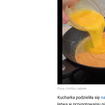
Kucharka podzieliła się
na
łatwą w przygotowaniu piz