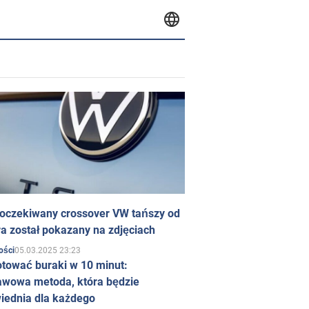
 oczekiwany crossover VW tańszy od
a został pokazany na zdjęciach
05.03.2025 23:23
ości
otować buraki w 10 minut:
awowa metoda, która będzie
iednia dla każdego