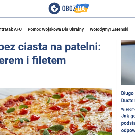
ntratak AFU
Pomoc Wojskowa Dla Ukrainy
Wołodymyr Zełenski
ez ciasta na patelni:
erem i filetem
Długo
Duster
Wiadom
Jak g
podst
odpow