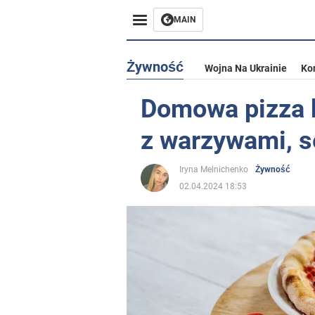
MAIN
Żywność
Wojna Na Ukrainie
Ko
Domowa pizza b
z warzywami, s
Iryna Melnichenko
Żywność
02.04.2024 18:53