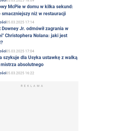
05.03.2025 18:09
ości
owy McPie w domu w kilka sekund:
 smaczniejszy niż w restauracji
05.03.2025 17:14
ości
t Downey Jr. odmówił zagrania w
i" Christophera Nolana: jaki jest
d?
05.03.2025 17:04
ości
a szykuje dla Usyka ustawkę z walką
ł mistrza absolutnego
05.03.2025 16:22
ości
REKLAMA