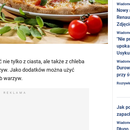
Wiadom
Nowy 
Renaul
Zdjęci
Wiadom
"Nie p
upoka
Usyku
ie tylko z ciasta, ale także z chleba
Wiadom
Durow
 warzyw. Jako dodatków można użyć
przy ś
ub warzyw.
Rozrywk
REKLAMA
Jak po
zapac
Wiadom
Długo