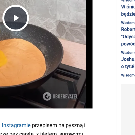
Wiadom
Wiśni
będzie
Wiadom
Play
Rober
"Odyse
powó
Video
Wiadom
Joshu
o tytu
Wiadom
 Instagramie
przepisem na pyszną i
zę bez ciasta, z filetem, surowymi