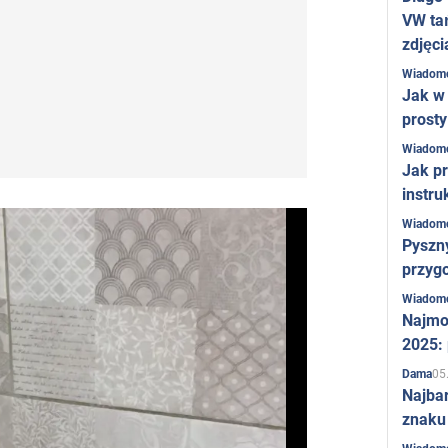
VW ta
zdjęci
Wiadom
Jak w 
prost
Wiadom
Jak pr
instru
Wiadom
Pyszny
przygo
Wiadom
Najmo
2025:
05
Dama
Najba
znaku