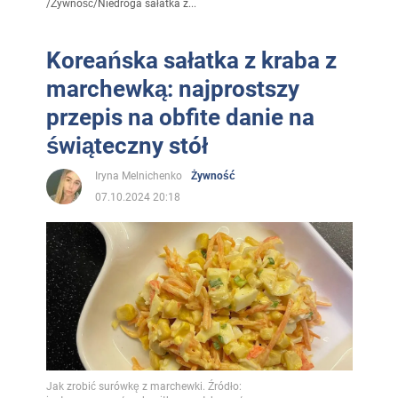
/
Żywność
/
Niedroga sałatka z...
Koreańska sałatka z kraba z
marchewką: najprostszy
przepis na obfite danie na
świąteczny stół
Iryna Melnichenko
Żywność
07.10.2024 20:18
Jak zrobić surówkę z marchewki. Źródło: