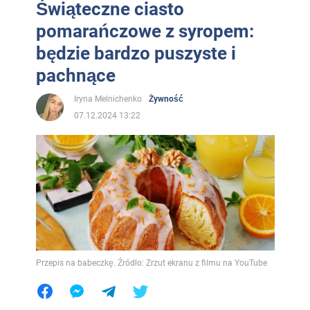
Świąteczne ciasto
pomarańczowe z syropem:
będzie bardzo puszyste i
pachnące
Iryna Melnichenko
Żywność
07.12.2024 13:22
Przepis na babeczkę. Źródło: Zrzut ekranu z filmu na YouTube