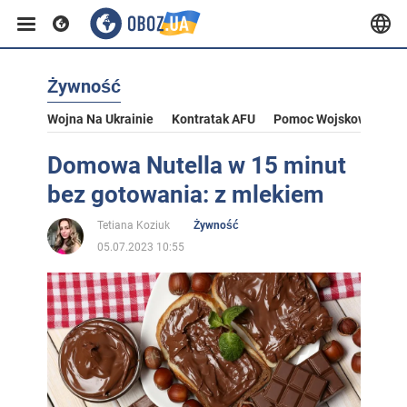
Żywność
Wojna Na Ukrainie
Kontratak AFU
Pomoc Wojskowa Dla U
Domowa Nutella w 15 minut
bez gotowania: z mlekiem
Tetiana Koziuk
Żywność
05.07.2023 10:55