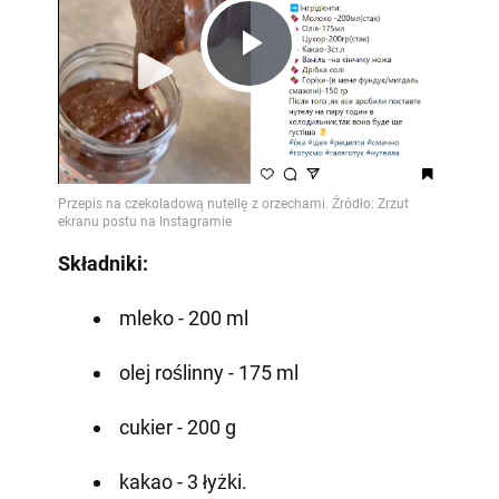
Play
Video
Składniki:
mleko - 200 ml
olej roślinny - 175 ml
cukier - 200 g
kakao - 3 łyżki.