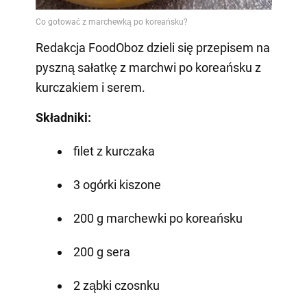
Redakcja FoodOboz dzieli się przepisem na
pyszną sałatkę z marchwi po koreańsku z
kurczakiem i serem.
Składniki:
filet z kurczaka
3 ogórki kiszone
200 g marchewki po koreańsku
200 g sera
2 ząbki czosnku