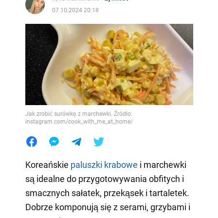
07.10.2024 20:18
Jak zrobić surówkę z marchewki. Źródło:
instagram.com/cook_with_me_at_home/
Koreańskie
paluszki krabowe
i marchewki
są idealne do przygotowywania obfitych i
smacznych sałatek, przekąsek i tartaletek.
Dobrze komponują się z serami, grzybami i