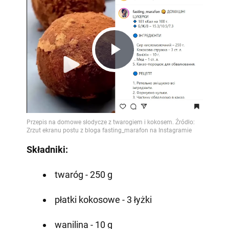
Play
Video
Składniki:
twaróg - 250 g
płatki kokosowe - 3 łyżki
wanilina - 10 g