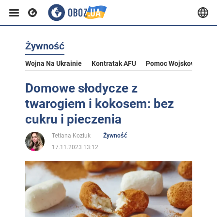
Żywność
Wojna Na Ukrainie
Kontratak AFU
Pomoc Wojskowa Dla U
Domowe słodycze z
twarogiem i kokosem: bez
cukru i pieczenia
Tetiana Koziuk
Żywność
17.11.2023 13:12