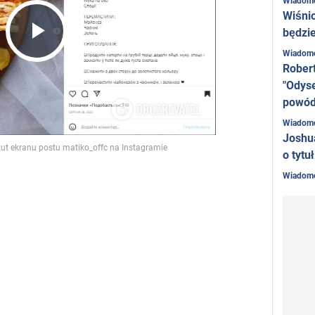
Wiadom
Wiśni
będzie
Play
Wiadom
Rober
"Odyse
powó
Video
Wiadom
Joshu
o tytu
Wiadom