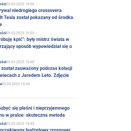
05.03.2025 19:58
ości
rywal niedrogiego crossovera
t Tesla został pokazany od środka.
e
05.03.2025 19:55
ości
róbuję kpić": były mistrz świata w
rzający sposób wypowiedział się o
05.03.2025 19:48
ości
 został zauważony podczas kolacji
wiecach z Jaredem Leto. Zdjęcie
05.03.2025 19:45
a
zbyć się pleśni i nieprzyjemnego
hu w pralce: skuteczna metoda
05.03.2025 19:45
ości
 oczekiwany budżetowy crossover