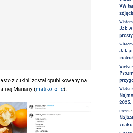
VW ta
zdjęci
Wiadom
Jak w 
prost
Wiadom
Jak pr
instru
Wiadom
Pyszny
przygo
iasto z cukinii został opublikowany na
narnej Mariany (
matiko_offc
).
Wiadom
Najmo
2025:
05
Dama
Najba
znaku