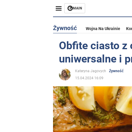
MAIN
Żywność
Wojna Na Ukrainie
Ko
Obfite ciasto z
uniwersalne i p
Kateryna Jagovych
Żywność
15.04.2024 16:09