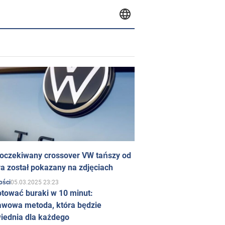
 oczekiwany crossover VW tańszy od
a został pokazany na zdjęciach
05.03.2025 23:23
ości
otować buraki w 10 minut:
awowa metoda, która będzie
iednia dla każdego