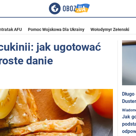
ntratak AFU
Pomoc Wojskowa Dla Ukrainy
Wołodymyr Zełenski
 cukinii: jak ugotować
roste danie
Długo
Duster
Wiadom
Jak g
podst
odpow