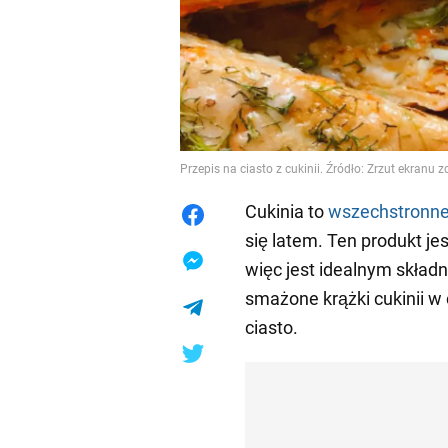
Przepis na ciasto z cukinii. Źródło: Zrzut ekranu 
Cukinia to
wszechstronn
się latem. Ten produkt jes
więc jest idealnym składni
smażone krążki cukinii w 
ciasto.