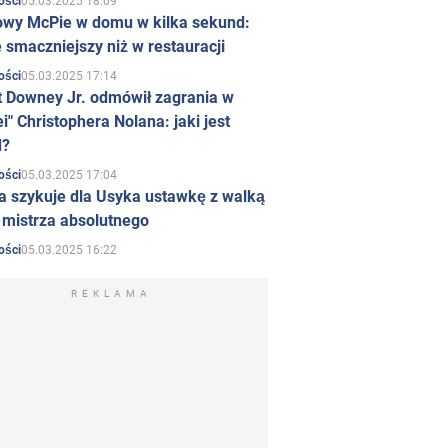
05.03.2025 18:09
ości
owy McPie w domu w kilka sekund:
 smaczniejszy niż w restauracji
05.03.2025 17:14
ości
t Downey Jr. odmówił zagrania w
i" Christophera Nolana: jaki jest
d?
05.03.2025 17:04
ości
a szykuje dla Usyka ustawkę z walką
ł mistrza absolutnego
05.03.2025 16:22
ości
REKLAMA