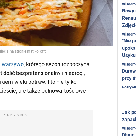
Wiadom
Nowy 
Renaul
Zdjęci
Wiadom
"Nie p
upoka
zdjęcia na stronie matiko_offc
Usyku
e warzywo
, którego sezon rozpoczyna
Wiadom
Durow
t dość bezpretensjonalny i niedrogi,
przy ś
kiem wielu potraw. I to nie tylko
Rozrywk
cieście, ale także pełnowartościowe
Jak po
REKLAMA
zapac
Wiadom
Długo