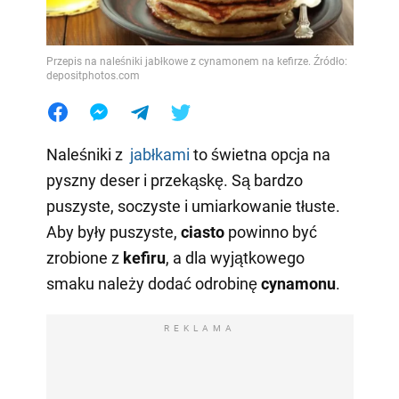
Przepis na naleśniki jabłkowe z cynamonem na kefirze. Źródło:
depositphotos.com
Naleśniki z
jabłkami
to świetna opcja na
pyszny deser i przekąskę. Są bardzo
puszyste, soczyste i umiarkowanie tłuste.
Aby były puszyste,
ciasto
powinno być
zrobione z
kefiru
, a dla wyjątkowego
smaku należy dodać odrobinę
cynamonu
.
REKLAMA