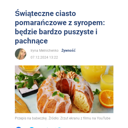
Świąteczne ciasto
pomarańczowe z syropem:
będzie bardzo puszyste i
pachnące
Iryna Melnichenko
Żywność
07.12.2024 13:22
Przepis na babeczkę. Źródło: Zrzut ekranu z filmu na YouTube