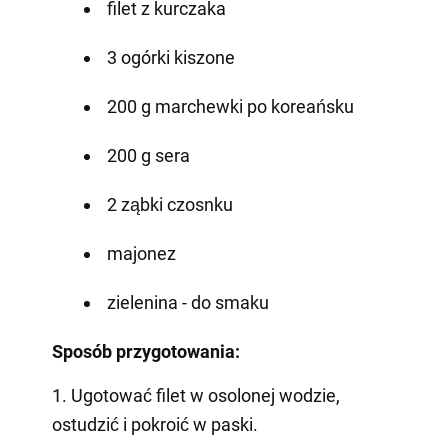
filet z kurczaka
3 ogórki kiszone
200 g marchewki po koreańsku
200 g sera
2 ząbki czosnku
majonez
zielenina - do smaku
Sposób przygotowania:
1. Ugotować filet w osolonej wodzie,
ostudzić i pokroić w paski.