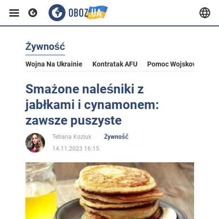
Żywność
Wojna Na Ukrainie
Kontratak AFU
Pomoc Wojskowa Dla U
Smażone naleśniki z
jabłkami i cynamonem:
zawsze puszyste
Tetiana Koziuk
Żywność
14.11.2023 16:15