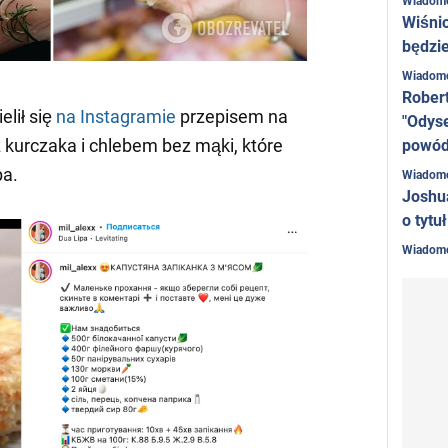
Wiadom
Wiśni
Video
będzie
Wiadom
Rober
elił się
na Instagramie
przepisem na
"Odyse
z kurczaka i chlebem bez mąki, które
powó
ba.
Wiadom
Joshu
o tytu
Wiadom