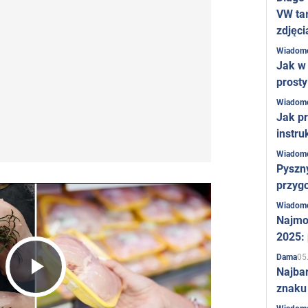
VW ta
zdjęci
Wiadom
Jak w 
prost
Wiadom
Jak pr
instru
Wiadom
Pyszny
przygo
Wiadom
Najmo
2025:
05
Dama
Najba
Play
znaku