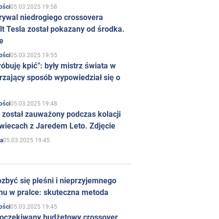
05.03.2025 19:58
ości
rywal niedrogiego crossovera
t Tesla został pokazany od środka.
e
05.03.2025 19:55
ości
róbuję kpić": były mistrz świata w
rzający sposób wypowiedział się o
05.03.2025 19:48
ości
 został zauważony podczas kolacji
wiecach z Jaredem Leto. Zdjęcie
05.03.2025 19:45
a
zbyć się pleśni i nieprzyjemnego
hu w pralce: skuteczna metoda
05.03.2025 19:45
ości
 oczekiwany budżetowy crossover