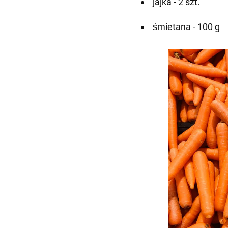
jajka - 2 szt.
śmietana - 100 g