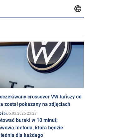
 oczekiwany crossover VW tańszy od
a został pokazany na zdjęciach
05.03.2025 23:23
ości
otować buraki w 10 minut:
awowa metoda, która będzie
iednia dla każdego