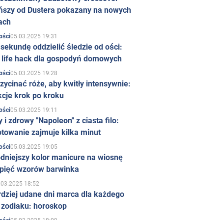
ńszy od Dustera pokazany na nowych
ach
05.03.2025 19:31
ości
sekundę oddzielić śledzie od ości:
y life hack dla gospodyń domowych
05.03.2025 19:28
ości
zycinać róże, aby kwitły intensywnie:
kcje krok po kroku
05.03.2025 19:11
ości
 i zdrowy "Napoleon" z ciasta filo:
towanie zajmuje kilka minut
05.03.2025 19:05
ości
dniejszy kolor manicure na wiosnę
 pięć wzorów barwinka
.03.2025 18:52
rdziej udane dni marca dla każdego
 zodiaku: horoskop