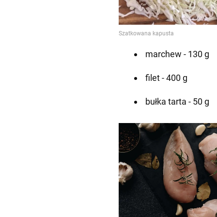
marchew - 130 g
filet - 400 g
bułka tarta - 50 g