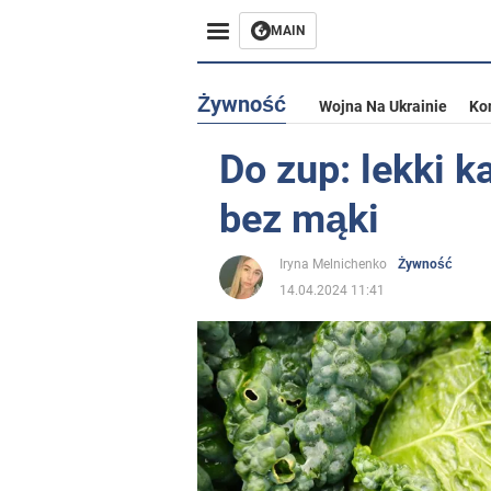
MAIN
Żywność
Wojna Na Ukrainie
Ko
Do zup: lekki 
bez mąki
Iryna Melnichenko
Żywność
14.04.2024 11:41