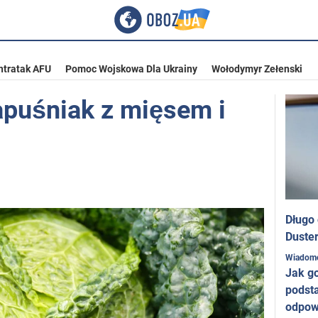
ntratak AFU
Pomoc Wojskowa Dla Ukrainy
Wołodymyr Zełenski
kapuśniak z mięsem i
Długo
Duster
Wiadom
Jak g
podst
odpow