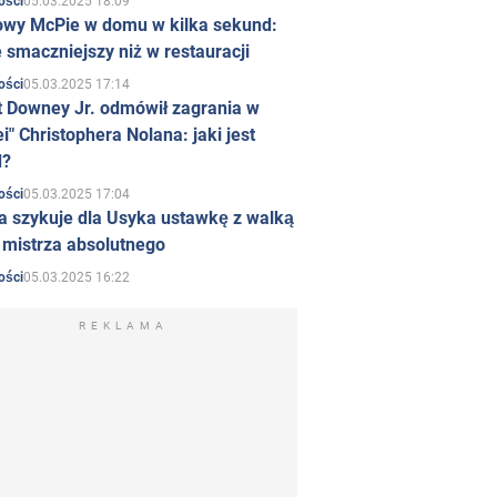
05.03.2025 18:09
ości
owy McPie w domu w kilka sekund:
 smaczniejszy niż w restauracji
05.03.2025 17:14
ości
t Downey Jr. odmówił zagrania w
i" Christophera Nolana: jaki jest
d?
05.03.2025 17:04
ości
a szykuje dla Usyka ustawkę z walką
ł mistrza absolutnego
05.03.2025 16:22
ości
REKLAMA