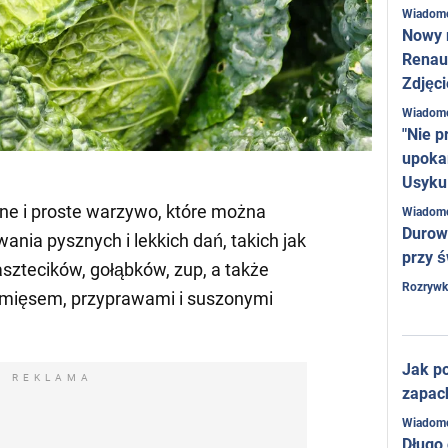
Wiadom
Nowy 
Renaul
Zdjęci
Wiadom
"Nie p
upoka
Usyku
ne i proste warzywo, które można
Wiadom
Durow
nia pysznych i lekkich dań, takich jak
przy ś
asztecików, gołąbków, zup, a także
Rozrywk
z mięsem, przyprawami i suszonymi
Jak po
REKLAMA
zapac
Wiadom
Długo