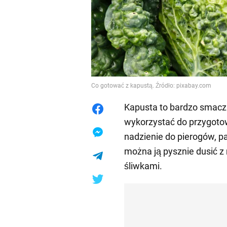
Co gotować z kapustą. Źródło: pixabay.com
Kapusta to bardzo smacz
wykorzystać do przygotowa
nadzienie do pierogów, p
można ją pysznie dusić 
śliwkami.