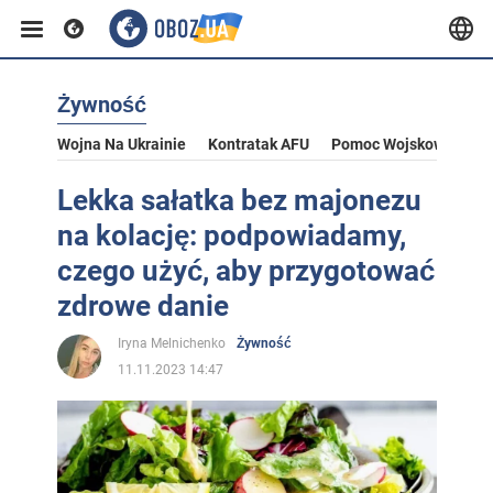
Żywność
Wojna Na Ukrainie
Kontratak AFU
Pomoc Wojskowa Dla U
Lekka sałatka bez majonezu
na kolację: podpowiadamy,
czego użyć, aby przygotować
zdrowe danie
Iryna Melnichenko
Żywność
11.11.2023 14:47