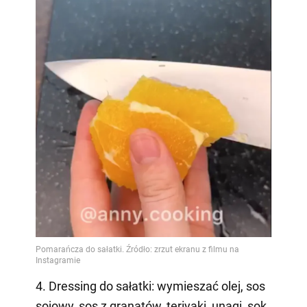
4. Dressing do sałatki: wymieszać olej, sos
sojowy, sos z granatów, teriyaki, unagi, sok