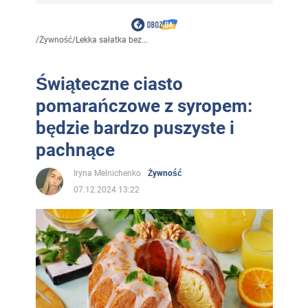
/
Żywność
/
Lekka sałatka bez...
Świąteczne ciasto
pomarańczowe z syropem:
będzie bardzo puszyste i
pachnące
Iryna Melnichenko
Żywność
07.12.2024 13:22