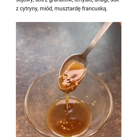
z cytryny, miód, musztardę francuską.